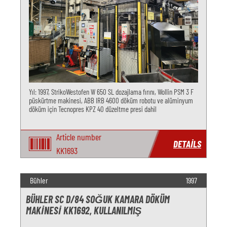
Yıl: 1997, StrikoWestofen W 650 SL dozajlama fırını, Wollin PSM 3 F
püskürtme makinesi, ABB IRB 4600 döküm robotu ve alüminyum
döküm için Tecnopres KPZ 40 düzeltme presi dahil
Article number
DETAILS
KK1693
Bühler
1997
BÜHLER SC D/84 SOĞUK KAMARA DÖKÜM
MAKINESI KK1692, KULLANILMIŞ