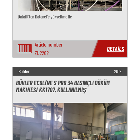
Datafit'ten Datanet'e yükseltme ile
Article number
DETAILS
ZU2282
Bühler
2018
BÜHLER ECOLINE S PRO 34 BASINÇLI DÖKÜM
MAKINESI KK1707, KULLANILMIŞ