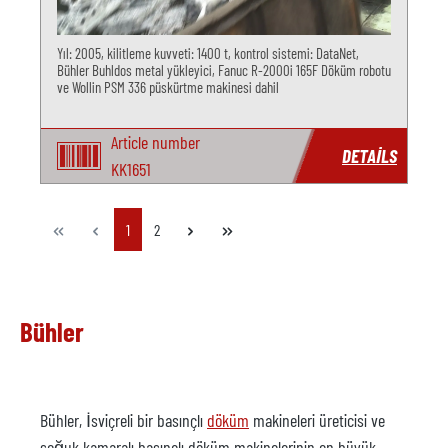
Yıl: 2005, kilitleme kuvveti: 1400 t, kontrol sistemi: DataNet,
Bühler Buhldos metal yükleyici, Fanuc R-2000i 165F Döküm robotu
ve Wollin PSM 336 püskürtme makinesi dahil
Article number
DETAILS
KK1651
Page
Page
1
2
Bühler
Bühler, İsviçreli bir basınçlı
döküm
makineleri üreticisi ve
soğuk kamaralı basınçlı döküm makinelerinin en büyük