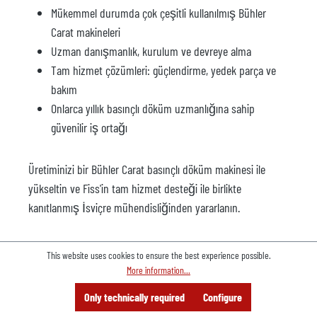
Mükemmel durumda çok çeşitli kullanılmış Bühler
Carat makineleri
Uzman danışmanlık, kurulum ve devreye alma
Tam hizmet çözümleri: güçlendirme, yedek parça ve
bakım
Onlarca yıllık basınçlı döküm uzmanlığına sahip
güvenilir iş ortağı
Üretiminizi bir Bühler Carat basınçlı döküm makinesi ile
yükseltin ve Fiss'in tam hizmet desteği ile birlikte
kanıtlanmış İsviçre mühendisliğinden yararlanın.
Mevcut modeller ve uzman tavsiyesi için bugün bize ulaşın!
This website uses cookies to ensure the best experience possible.
More information...
Fiss-machines'te tam hizmetten yararlanın!
Menu
Search
Consulting
Only technically required
Configure
Offer