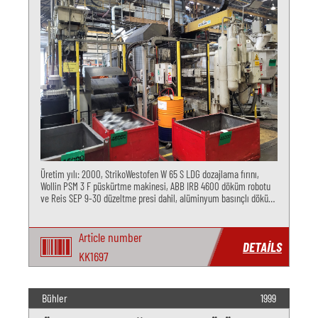
Üretim yılı: 2000, StrikoWestofen W 65 S LDG dozajlama fırını,
Wollin PSM 3 F püskürtme makinesi, ABB IRB 4600 döküm robotu
ve Reis SEP 9-30 düzeltme presi dahil, alüminyum basınçlı döküm
için
Article number
DETAILS
KK1697
Bühler
1999