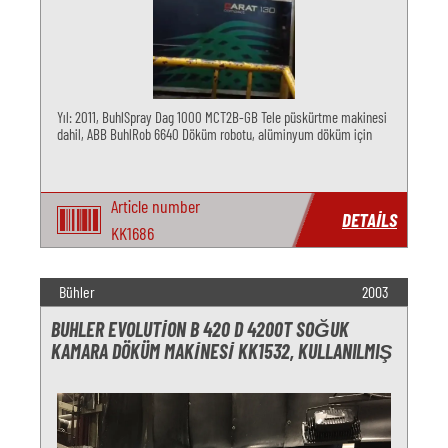
Yıl: 2011, BuhlSpray Dag 1000 MCT2B-GB Tele püskürtme makinesi
dahil, ABB BuhlRob 6640 Döküm robotu, alüminyum döküm için
Article number
DETAILS
KK1686
Bühler
2003
BUHLER EVOLUTION B 420 D 4200T SOĞUK
KAMARA DÖKÜM MAKINESI KK1532, KULLANILMIŞ