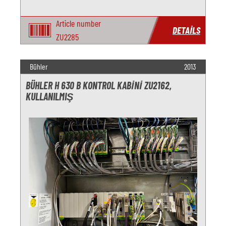
Article number
DETAILS
ZU2285
Bühler
2013
BÜHLER H 630 B KONTROL KABINI ZU2162,
KULLANILMIŞ