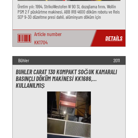
Üretim yılı: 1994, StrikoWestofen W 90 SL dozajlama fırını, Wollin
PSM 2 F püskürtme makinesi, ABB IRB 4600 döküm robotu ve Reis
SEP 9-30 düzeltme presi dahil, alüminyum döküm için
Article number
DETAILS
KK1704
Bühler
2011
BUHLER CARAT 130 KOMPAKT SOĞUK KAMARALI
BASINÇLI DÖKÜM MAKINESI KK1686,
KULLANILMIŞ