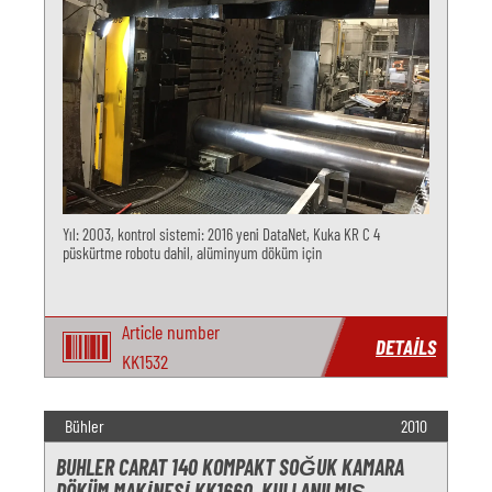
Yıl: 2003, kontrol sistemi: 2016 yeni DataNet, Kuka KR C 4
püskürtme robotu dahil, alüminyum döküm için
Article number
DETAILS
KK1532
Bühler
2010
BUHLER CARAT 140 KOMPAKT SOĞUK KAMARA
DÖKÜM MAKINESI KK1660, KULLANILMIŞ