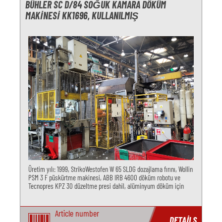
BÜHLER SC D/84 SOĞUK KAMARA DÖKÜM
MAKINESI KK1696, KULLANILMIŞ
Üretim yılı: 1999, StrikoWestofen W 65 SLDG dozajlama fırını, Wollin
PSM 3 F püskürtme makinesi, ABB IRB 4600 döküm robotu ve
Tecnopres KPZ 30 düzeltme presi dahil, alüminyum döküm için
Article number
DETAILS