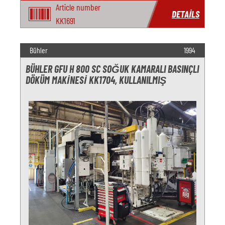
Article number
DETAILS
KK1691
Bühler
1994
BÜHLER GFU H 800 SC SOĞUK KAMARALI BASINÇLI
DÖKÜM MAKINESI KK1704, KULLANILMIŞ