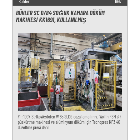
Bühler
1997
BÜHLER SC D/84 SOĞUK KAMARA DÖKÜM
MAKINESI KK1691, KULLANILMIŞ
Yıl: 1997, StrikoWestofen W 65 SLDG dozajlama fırını, Wollin PSM 3 F
püskürtme makinesi ve alüminyum döküm için Tecnopres KPZ 40
düzeltme presi dahil