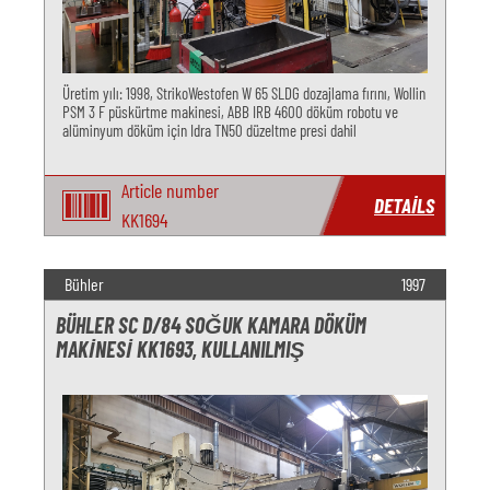
Üretim yılı: 1998, StrikoWestofen W 65 SLDG dozajlama fırını, Wollin
PSM 3 F püskürtme makinesi, ABB IRB 4600 döküm robotu ve
alüminyum döküm için Idra TN50 düzeltme presi dahil
Article number
DETAILS
KK1694
Bühler
1997
BÜHLER SC D/84 SOĞUK KAMARA DÖKÜM
MAKINESI KK1693, KULLANILMIŞ