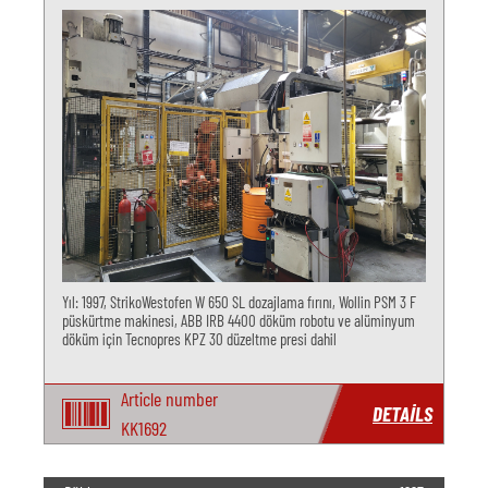
Yıl: 1997, StrikoWestofen W 650 SL dozajlama fırını, Wollin PSM 3 F
püskürtme makinesi, ABB IRB 4400 döküm robotu ve alüminyum
döküm için Tecnopres KPZ 30 düzeltme presi dahil
Article number
DETAILS
KK1692