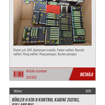
Üretim yılı: 2011, Bachmann monitör, Parker valfleri, Rexroth
valfleri, Moog valfleri, Moog pompası, Bucher pompası
Article number
DETAILS
ZU2303
Bühler
2015
BÜHLER H 630 B KONTROL KABINI ZU2162,
KULLANILMIŞ