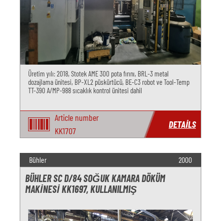
Üretim yılı: 2018, Stotek AME 300 pota fırını, BRL-3 metal
dozajlama ünitesi, BP-XL2 püskürtücü, BE-C3 robot ve Tool-Temp
TT-390 A/MP-988 sıcaklık kontrol ünitesi dahil
Article number
DETAILS
KK1707
Bühler
2000
BÜHLER SC D/84 SOĞUK KAMARA DÖKÜM
MAKINESI KK1697, KULLANILMIŞ