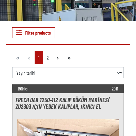
Filter products
Page
Page
1
2
Bühler
2011
FRECH DAK 1250-112 KALIP DÖKÜM MAKINESI
ZU2303 IÇIN YEDEK KALIPLAR, IKINCI EL