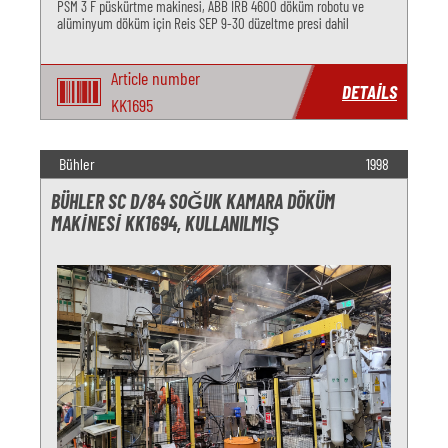
PSM 3 F püskürtme makinesi, ABB IRB 4600 döküm robotu ve
alüminyum döküm için Reis SEP 9-30 düzeltme presi dahil
Article number
DETAILS
KK1695
Bühler
1998
BÜHLER SC D/84 SOĞUK KAMARA DÖKÜM
MAKINESI KK1694, KULLANILMIŞ