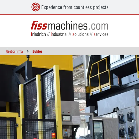
Experience from countless projects
in content
Üretici firma
Bühler