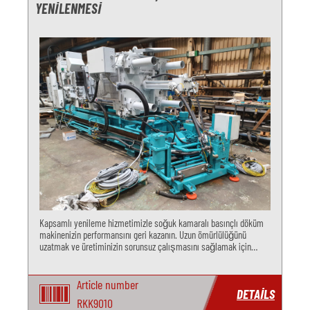
YENILENMESI
Kapsamlı yenileme hizmetimizle soğuk kamaralı basınçlı döküm
makinenizin performansını geri kazanın. Uzun ömürlülüğünü
uzatmak ve üretiminizin sorunsuz çalışmasını sağlamak için
uzmanlarımıza güvenin. Fonksiyonel kontrol, kapatma ünitesi
revizyonu için bi
Article number
DETAILS
RKK9010