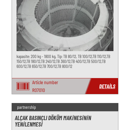
kapasite: 200 kg - 1800 kg, Tip: TB 80/12, TB 100/12,TB 110/12,TB
150/12,TB 180/12,TB 240/12,TB 360/12,TB 400/12,TB 500/12,TB
600/12,TB 650/12,TB 700/12,TB 800/12
Article number
DETAILS
RO7010
partnership
ALÇAK BASINÇLI DÖKÜM MAKINESININ
YENILENMESI