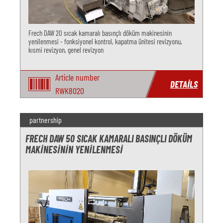
Frech DAW 20 sıcak kamaralı basınçlı döküm makinesinin
yenilenmesi - fonksiyonel kontrol, kapatma ünitesi revizyonu,
kısmi revizyon, genel revizyon
Article number
DETAILS
RWK8020
partnership
FRECH DAW 50 SICAK KAMARALI BASINÇLI DÖKÜM
MAKINESININ YENILENMESI