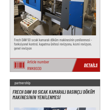
Frech DAW 50 sıcak kamaralı döküm makinesinin yenilenmesi -
fonksiyonel kontrol, kapatma ünitesi revizyonu, kısmi revizyon,
genel revizyon
Article number
DETAILS
RWK8030
partnership
FRECH DAW 80 SICAK KAMARALI BASINÇLI DÖKÜM
MAKINESININ YENILENMESI