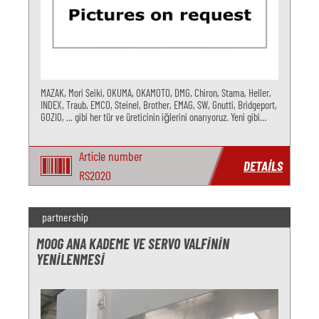
MAZAK, Mori Seiki, OKUMA, OKAMOTO, DMG, Chiron, Stama, Heller,
INDEX, Traub, EMCO, Steinel, Brother, EMAG, SW, Gnutti, Bridgeport,
GOZIO, ... gibi her tür ve üreticinin iğlerini onarıyoruz. Yeni gibi
kalite ve maksimum kullanım ömrü elde edersiniz.
Article number
DETAILS
RS2020
partnership
MOOG ANA KADEME VE SERVO VALFININ
YENILENMESI