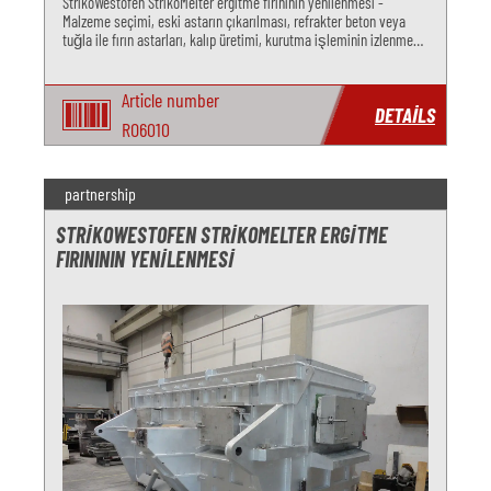
StrikoWestofen StrikoMelter ergitme fırınının yenilenmesi -
Malzeme seçimi, eski astarın çıkarılması, refrakter beton veya
tuğla ile fırın astarları, kalıp üretimi, kurutma işleminin izlenmesi,
filtrelerin, potaların ve fou'nun yenilenmesi hakkında tavsiy
Article number
DETAILS
RO6010
partnership
STRIKOWESTOFEN STRIKOMELTER ERGITME
FIRINININ YENILENMESI