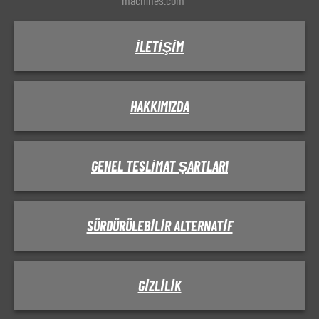
machines.com
İLETIŞIM
HAKKIMIZDA
GENEL TESLIMAT ŞARTLARI
SÜRDÜRÜLEBILIR ALTERNATIF
GIZLILIK