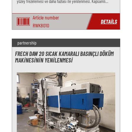
yüzey frezelemesi ve daha fazlası ile yenilenmesi. Kapsamlı
revizyon hizmetlerimizle performansı artırın ve kullanım ömrünü
Article number
DETAILS
RWK8010
partnership
FRECH DAW 20 SICAK KAMARALI BASINÇLI DÖKÜM
MAKINESININ YENILENMESI