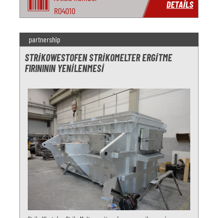
DETAILS
RO4010
partnership
STRIKOWESTOFEN STRIKOMELTER ERGITME
FIRINININ YENILENMESI