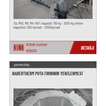
Tip: MHS, MH, MH I-N/T; kapasite: 750 kg - 3000 kg; eritme
kapasitesi: 500 kg/saat - 2000kg/saat
Article number
DETAILS
RO5010
partnership
NABERTHERM POTA FIRINININ YENILENMESI