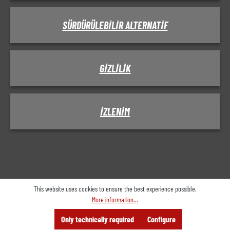
SÜRDÜRÜLEBILIR ALTERNATIF
GIZLILIK
IZLENIM
This website uses cookies to ensure the best experience possible.
More information...
Menu
Search
Consulting
Only technically required
Configure
Offer