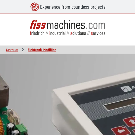
Experience from countless projects
in content
Aksesuar
Elektronik Modüller