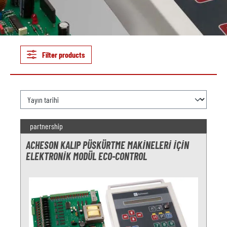
Filter products
partnership
ACHESON KALIP PÜSKÜRTME MAKINELERI IÇIN
ELEKTRONIK MODÜL ECO-CONTROL