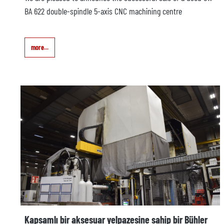
BA 622 double-spindle 5-axis CNC machining centre
more...
Kapsamlı bir aksesuar yelpazesine sahip bir Bühler