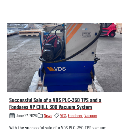
Successful Sale of a VDS PLC-350 TPS and a
Fondarex VP CHILL 300 Vacuum System
June 27, 2026
News
VDS
,
Fondarex
,
Vacuum
With the successful sale of a VDS PLC-350 TPS vacuum