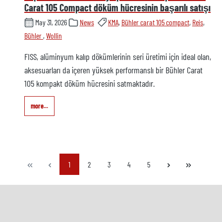
Carat 105 Compact döküm hücresinin başarılı satışı
May 31, 2026
News
KMA
,
Bühler carat 105 compact
,
Reis
,
Bühler
,
Wollin
FISS, alüminyum kalıp dökümlerinin seri üretimi için ideal olan,
aksesuarları da içeren yüksek performanslı bir Bühler Carat
105 kompakt döküm hücresini satmaktadır.
more...
Page
Page
Page
Page
Page
1
2
3
4
5