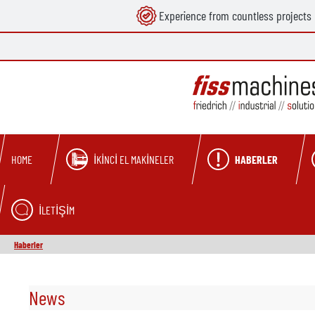
Experience from countless projects
search
Skip to main navigation
İKINCI EL MAKINELER
HABERLER
HOME
İLETIŞIM
Haberler
News