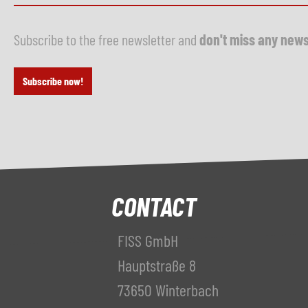
Subscribe to the free newsletter and
don't miss any new
Subscribe now!
CONTACT
FISS GmbH
Hauptstraße 8
73650 Winterbach