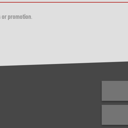
s or promotion
.