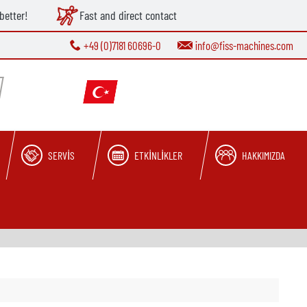
better!
Fast and direct contact
+49 (0)7181 60696-0
info@fiss-machines.com
SERVIS
ETKINLIKLER
HAKKIMIZDA