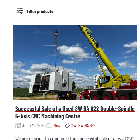
Filter products
Successful Sale of a Used SW BA 622 Double-Spindle
5-Axis CNC Machining Centre
June 30, 2026
News
SW
,
SW BA 622
We are pleased to announce the successful sale of a used SW