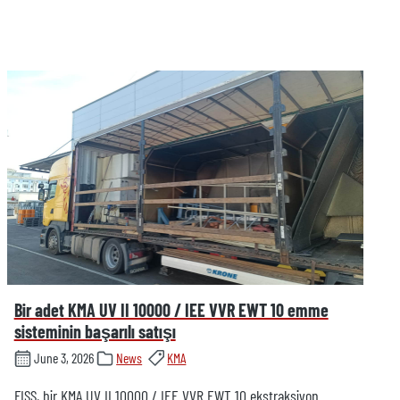
Bir adet KMA UV II 10000 / IEE VVR EWT 10 emme
sisteminin başarılı satışı
June 3, 2026
News
KMA
FISS, bir KMA UV II 10000 / IEE VVR EWT 10 ekstraksiyon