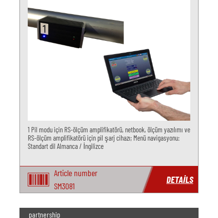
1 Pil modu için RS-ölçüm amplifikatörü, netbook, ölçüm yazılımı ve
RS-ölçüm amplifikatörü için pil şarj cihazı; Menü navigasyonu:
Standart dil Almanca / İngilizce
Article number
DETAILS
SM3081
partnership