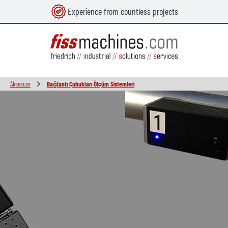
Experience from countless projects
in content
Aksesuar
Bağlantı Çubukları Ölçüm Sistemleri