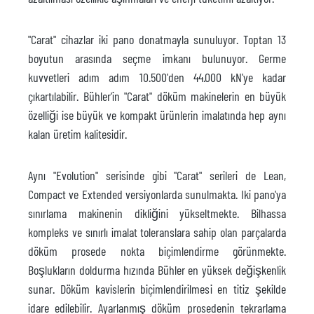
"Carat" cihazlar iki pano donatmayla sunuluyor. Toptan 13
boyutun arasında seçme imkanı bulunuyor. Germe
kuvvetleri adım adım 10.500'den 44.000 kN'ye kadar
çıkartılabilir. Bühler'in "Carat" döküm makinelerin en büyük
özelliği ise büyük ve kompakt ürünlerin imalatında hep aynı
kalan üretim kalitesidir.
Aynı "Evolution" serisinde gibi "Carat" serileri de Lean,
Compact ve Extended versiyonlarda sunulmakta. Iki pano'ya
sınırlama makinenin dikliğini yükseltmekte. Bilhassa
kompleks ve sınırlı imalat toleranslara sahip olan parçalarda
döküm prosede nokta biçimlendirme görünmekte.
Boşlukların doldurma hızında Bühler en yüksek değişkenlik
sunar. Döküm kavislerin biçimlendirilmesi en titiz şekilde
idare edilebilir. Ayarlanmış döküm prosedenin tekrarlama