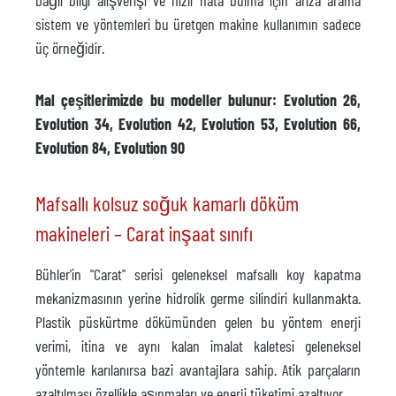
bağlı bilgi alışverişi ve hızlı hata bulma için arıza arama
sistem ve yöntemleri bu üretgen makine kullanımın sadece
üç örneğidir.
Mal çeşitlerimizde bu modeller bulunur: Evolution 26,
Evolution 34, Evolution 42, Evolution 53, Evolution 66,
Evolution 84, Evolution 90
Mafsallı kolsuz soğuk kamarlı döküm
makineleri – Carat inşaat sınıfı
Bühler'in "Carat" serisi geleneksel mafsallı koy kapatma
mekanizmasının yerine hidrolik germe silindiri kullanmakta.
Plastik püskürtme dökümünden gelen bu yöntem enerji
verimi, itina ve aynı kalan imalat kaletesi geleneksel
yöntemle karılanırsa bazi avantajlara sahip. Atik parçaların
azaltılması özellikle aşınmaları ve enerji tüketimi azaltıyor.