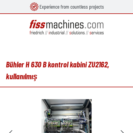
Experience from countless projects
in content
Bühler H 630 B kontrol kabini ZU2162,
kullanılmış
Skip image gallery