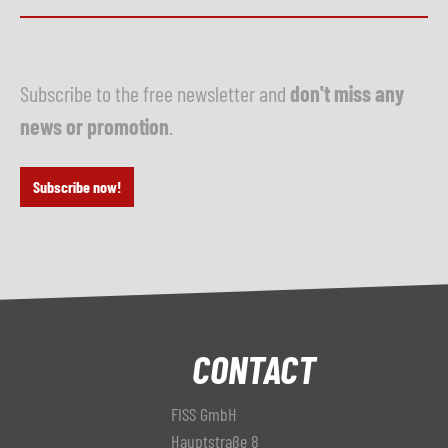
Subscribe to the free newsletter and
don't miss any
news or promotion
.
Subscribe now!
CONTACT
FISS GmbH
Hauptstraße 8