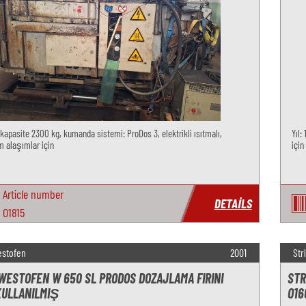
 kapasite 2300 kg, kumanda sistemi: ProDos 3, elektrikli ısıtmalı,
Yıl:
 alaşımlar için
için
Article number
DETAILS
O1815
estofen
2001
Str
WESTOFEN W 650 SL PRODOS DOZAJLAMA FIRINI
STR
KULLANILMIŞ
O16