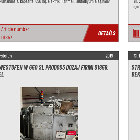
 kumandasız, kapasite: 650 kg, elektrikli ısıtmalı, alüminyum alaşımlar
Yıl:
için
Article number
DETAILS
O1857
estofen
2019
Str
ESTOFEN W 650 SL PRODOS3 DOZAJ FIRINI O1859,
STR
EL
BEK