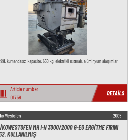
 1991, kumandasız, kapasite: 650 kg, elektrikli ısıtmalı, alüminyum alaşımlar
Article number
DETAILS
O1758
iko Westofen
2005
IKOWESTOFEN MH I-N 3000/2000 G-EG ERGITME FIRINI
62, KULLANILMIŞ