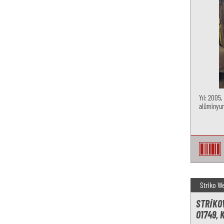
Yıl: 2005,
alüminyum
Striko W
STRIKO
O1749, 