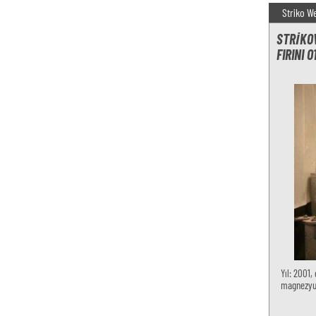
Striko W
STRIKO
FIRINI 
Yıl: 2001,
magnezyum