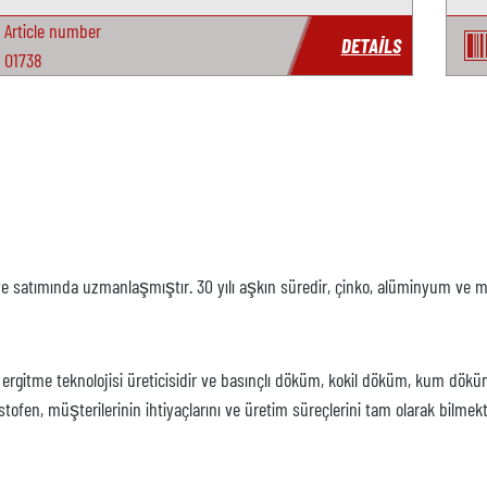
Article number
DETAILS
O1738
ve satımında uzmanlaşmıştır. 30 yılı aşkın süredir, çinko, alüminyum ve 
 ergitme teknolojisi üreticisidir ve basınçlı döküm, kokil döküm, kum dökü
tofen, müşterilerinin ihtiyaçlarını ve üretim süreçlerini tam olarak bilme