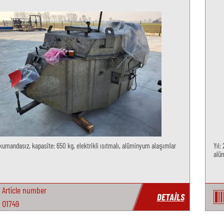
 kumandasız, kapasite: 650 kg, elektrikli ısıtmalı, alüminyum alaşımlar
Yıl:
alü
Article number
DETAILS
O1749