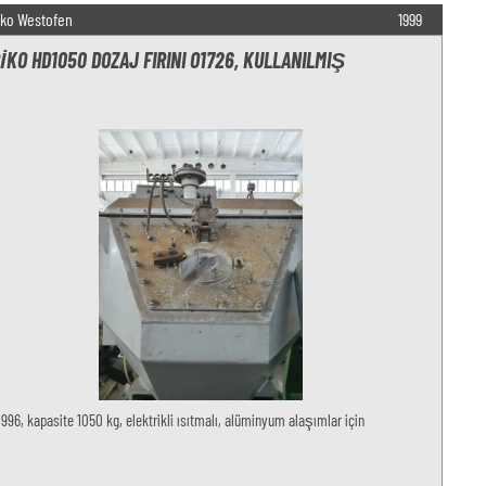
iko Westofen
1999
IKO HD1050 DOZAJ FIRINI O1726, KULLANILMIŞ
 1996, kapasite 1050 kg, elektrikli ısıtmalı, alüminyum alaşımlar için