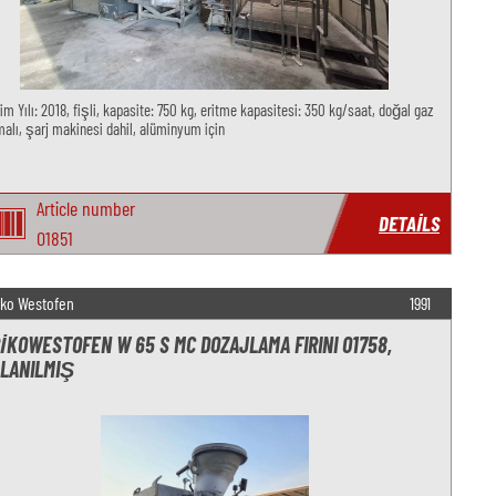
im Yılı: 2018, fişli, kapasite: 750 kg, eritme kapasitesi: 350 kg/saat, doğal gaz
malı, şarj makinesi dahil, alüminyum için
Article number
DETAILS
O1851
iko Westofen
1991
IKOWESTOFEN W 65 S MC DOZAJLAMA FIRINI O1758,
LANILMIŞ