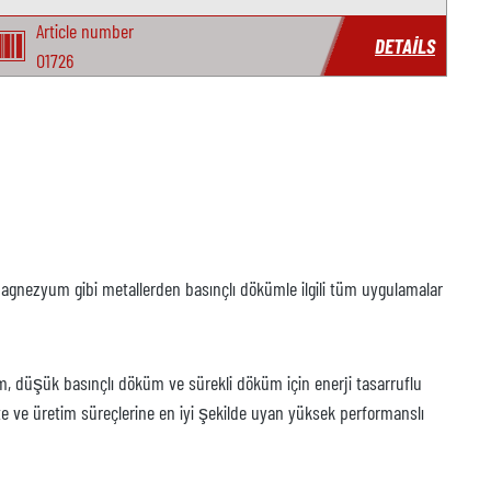
Article number
DETAILS
O1726
magnezyum gibi metallerden basınçlı dökümle ilgili tüm uygulamalar
m, düşük basınçlı döküm ve sürekli döküm için enerji tasarruflu
kte ve üretim süreçlerine en iyi şekilde uyan yüksek performanslı