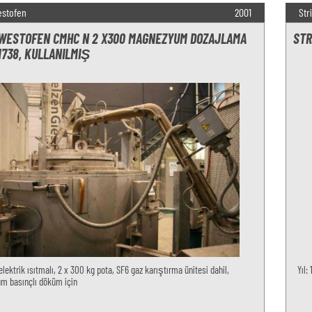
estofen
2001
Str
WESTOFEN CMHC N 2 X300 MAGNEZYUM DOZAJLAMA
STR
O1738, KULLANILMIŞ
 elektrik ısıtmalı, 2 x 300 kg pota, SF6 gaz karıştırma ünitesi dahil,
Yıl:
 basınçlı döküm için