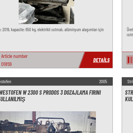
ı: 2019, kapasite: 650 kg, elektrikli ısıtmalı, alüminyum alaşımları için
Üret
ısıt
Article number
DETAILS
O1859
estofen
2005
Str
WESTOFEN W 2300 S PRODOS 3 DOZAJLAMA FIRINI
STR
KULLANILMIŞ
KUL