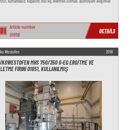
 2001, kumandasız, kapasite: 650 kg, elektrikli ısıtmalı, alüminyum alaşımlar
Article number
DETAILS
O1858
iko Westofen
2018
IKOWESTOFEN MHS 750/350 G-EG ERGITME VE
LETME FIRINI O1851, KULLANILMIŞ