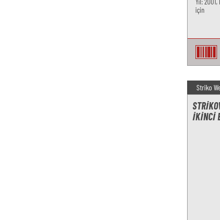
Yıl: 2001,
için
Striko W
STRIKOW
IKINCI 