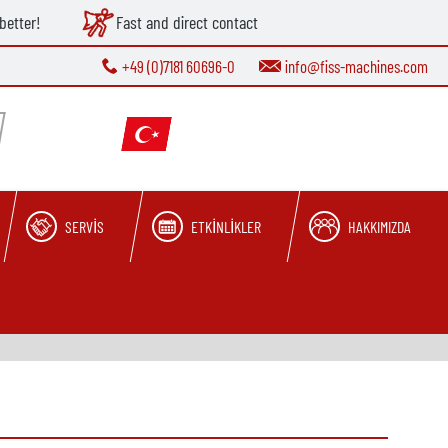
better!
Fast and direct contact
+49 (0)7181 60696-0
info@fiss-machines.com
SERVIS
ETKINLIKLER
HAKKIMIZDA