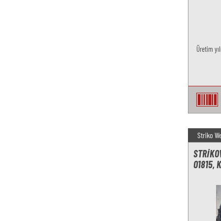
Üretim yıl
Striko W
STRIKO
O1815, 