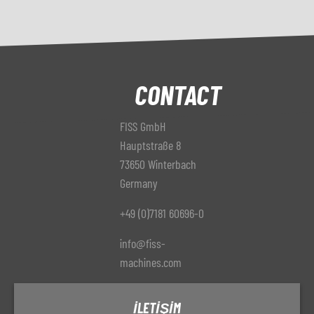
CONTACT
FISS GmbH
Hauptstraße 8
73650 Winterbach
Germany
+49 (0)7181 60696-0
info@fiss-
machines.com
İLETIŞIM