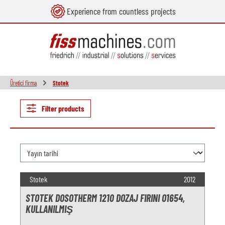
Experience from countless projects
in content
Üretici firma
Stotek
Filter products
Stotek
2012
STOTEK DOSOTHERM 1210 DOZAJ FIRINI O1654,
KULLANILMIŞ