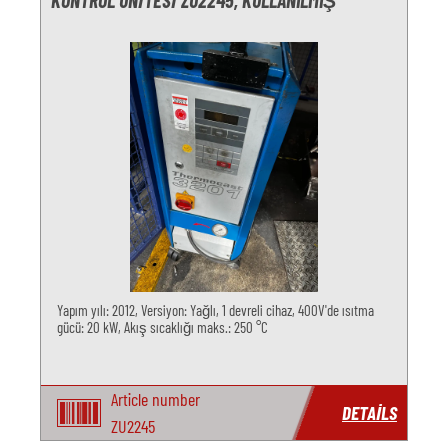
KONTROL ÜNITESI ZU2245, KULLANILMIŞ
Yapım yılı: 2012, Versiyon: Yağlı, 1 devreli cihaz, 400V'de ısıtma
gücü: 20 kW, Akış sıcaklığı maks.: 250 °C
Article number
DETAILS
ZU2245