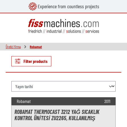
Experience from countless projects
in content
Üretici firma
Robamat
Filter products
Robamat
2011
ROBAMAT THERMOCAST 3212 YAĞ SICAKLIK
KONTROL ÜNITESI ZU2265, KULLANILMIŞ