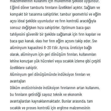
malzemelerinin kullanımı için mükemmel şekilde uygundur.
Eğimli döner tamburlu fırınların özellikleri açıktır. Sağlam ve
kompakt bir tasarıma sahiptirler, tambur geometrisi ve eğim
açısı ideal şekilde uyumludur ve fırın kontrolü aracılığıyla
sonsuz değişken hıza sahiptirler. Optimum baca gazı
tahliyesini güvenilir bir şekilde sağlamak için fırın kapıları ve
baca gazı kanalı, olası her fırın eğim açısını takip eder. Sıvı
alüminyum kapasitesi 8-20 t'dir. Ayrıca, üreticiye bağlı
olarak, alüminyum için geri dönüşüm fırınları, kullanımları
lehine konuşan yük hücreleri veya sıcaklık izleme gibi çeşitli
özelliklere sahiptir.
Alüminyum geri dönüşümünde indüksiyon fırınları ve
avantajları
Döküm endüstrisinde indüksiyon fırınlarının artan kullanımı,
bu fırınların getirdiği sayısız teknik ve ekonomik
avantajlardan kaynaklanmaktadır. Bunlar arasında, tam
sıcaklık ve proses kontrolü için ergitme malzemesinin