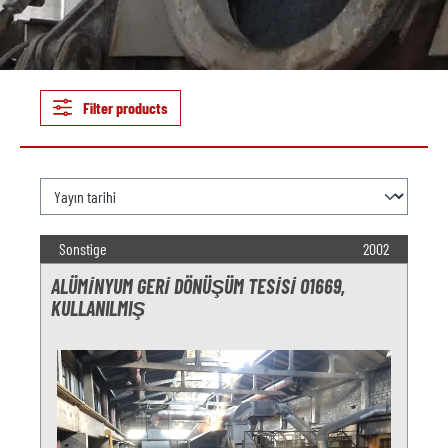
Filter products
Sonstige
2002
ALÜMINYUM GERI DÖNÜŞÜM TESISI O1669,
KULLANILMIŞ