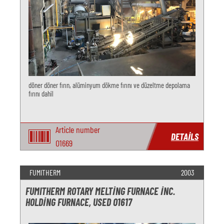
döner döner fırın, alüminyum dökme fırını ve düzeltme depolama
fırını dahil
Article number
DETAILS
O1669
FUMITHERM
2003
FUMITHERM ROTARY MELTING FURNACE INC.
HOLDING FURNACE, USED O1617