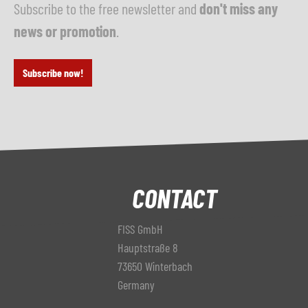
Subscribe to the free newsletter and
don't miss any
news or promotion
.
Subscribe now!
CONTACT
FISS GmbH
Hauptstraße 8
73650 Winterbach
Germany