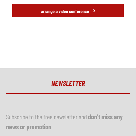
›
arrange a video conference
NEWSLETTER
Subscribe to the free newsletter and
don't miss any
news or promotion
.