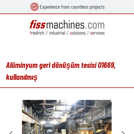
Experience from countless projects
in content
Alüminyum geri dönüşüm tesisi O1669,
kullanılmış
Skip image gallery