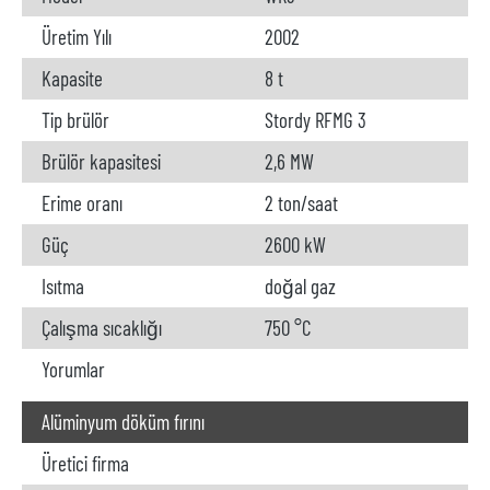
Üretim Yılı
2002
Kapasite
8 t
Tip brülör
Stordy RFMG 3
Brülör kapasitesi
2,6 MW
Erime oranı
2 ton/saat
Güç
2600 kW
Isıtma
doğal gaz
Çalışma sıcaklığı
750 °C
Yorumlar
Alüminyum döküm fırını
Üretici firma