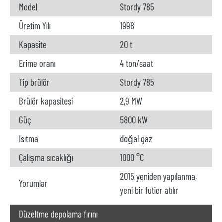
Model
Stordy 785
Üretim Yılı
1998
Kapasite
20 t
Erime oranı
4 ton/saat
Tip brülör
Stordy 785
Brülör kapasitesi
2,9 MW
Güç
5800 kW
Isıtma
doğal gaz
Çalışma sıcaklığı
1000 °C
2015 yeniden yapılanma,
Yorumlar
yeni bir futier atılır
Düzeltme depolama fırını