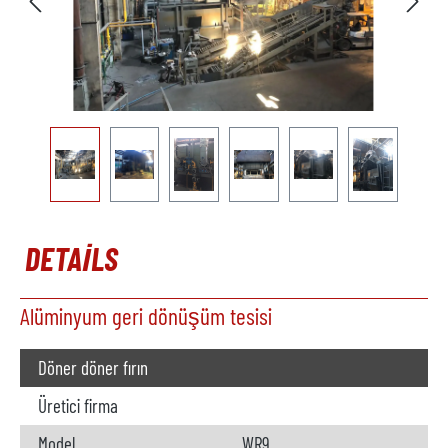
DETAILS
Alüminyum geri dönüşüm tesisi
Döner döner fırın
Üretici firma
Model
WR9