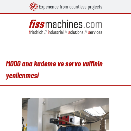
Experience from countless projects
in content
MOOG ana kademe ve servo valfinin
yenilenmesi
Skip image gallery