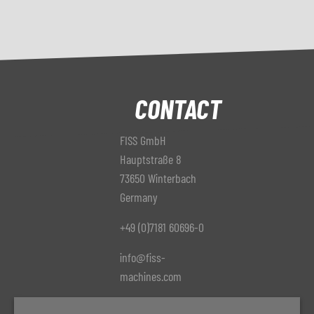
CONTACT
FISS GmbH
Hauptstraße 8
73650 Winterbach
Germany
+49 (0)7181 60696-0
info@fiss-
machines.com