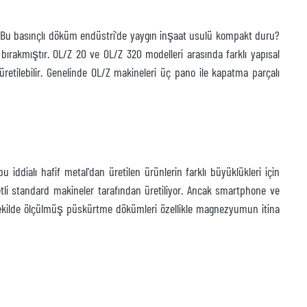
r. Bu basınçlı döküm endüstri'de yaygın inşaat usulü kompakt duru?
bırakmıştır. OL/Z 20 ve OL/Z 320 modelleri arasında farklı yapısal
etilebilir. Genelinde OL/Z makineleri üç pano ile kapatma parçalı
ialı hafif metal'dan üretilen ürünlerin farklı büyüklükleri için
etli standard makineler tarafından üretiliyor. Ancak smartphone ve
ni şekilde ölçülmüş püskürtme dökümleri özellikle magnezyumun itina