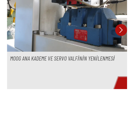
A KADEME VE SERVO VALFININ YENILENMESI
DETAILS