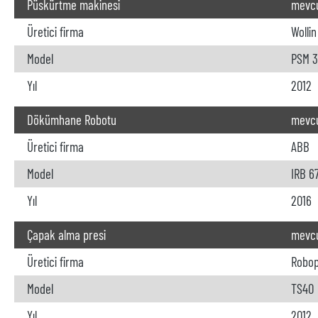
Püskürtme makinesi
mevc
Üretici firma
Wollin
Model
PSM 3
Yıl
2012
Dökümhane Robotu
mevc
Üretici firma
ABB
Model
IRB 6
Yıl
2016
Çapak alma presi
mevc
Üretici firma
Robo
Model
TS40
Yıl
2012