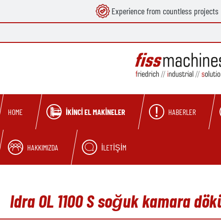
Experience from countless projects
search
Skip to main navigation
İKINCI EL MAKINELER
HABERLER
HOME
HAKKIMIZDA
İLETIŞIM
Idra OL 1100 S soğuk kamara dök