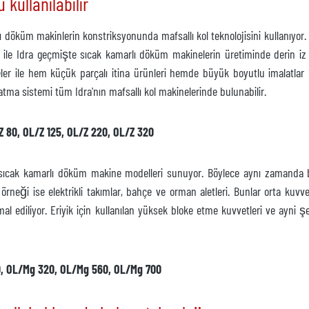
kullanılabilir
lı döküm makinlerin konstriksyonunda mafsallı kol teknolojisini kullanıyo
mi ile Idra geçmişte sıcak kamarlı döküm makinelerin üretiminde derin iz 
er ile hem küçük parçalı itina ürünleri hemde büyük boyutlu imalatlar ür
atma sistemi tüm Idra'nın mafsallı kol makinelerinde bulunabilir.
Z 80, OL/Z 125, OL/Z 220, OL/Z 320
cak kamarlı döküm makine modelleri sunuyor. Böylece aynı zamanda bu idd
örneği ise elektrikli takımlar, bahçe ve orman aletleri. Bunlar orta kuvv
a imal ediliyor. Eriyik için kullanılan yüksek bloke etme kuvvetleri ve ay
0, OL/Mg 320, OL/Mg 560, OL/Mg 700