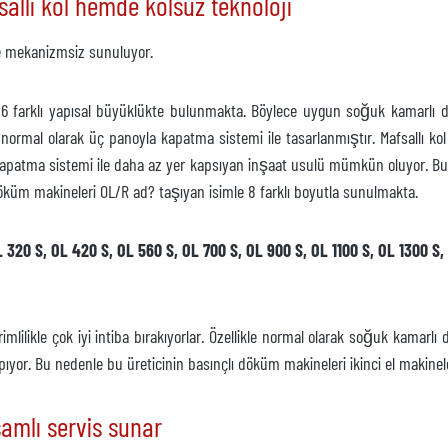
llı kol hemde kolsuz teknoloji
e mekanizmsiz sunuluyor.
 16 farklı yapısal büyüklükte bulunmakta. Böylece uygun soğuk kamarlı d
normal olarak üç panoyla kapatma sistemi ile tasarlanmıştır. Mafsallı k
apatma sistemi ile daha az yer kapsıyan inşaat usulü mümkün oluyor. Bu mo
öküm makineleri OL/R ad? taşıyan isimle 8 farklı boyutla sunulmakta.
 320 S, OL 420 S, OL 560 S, OL 700 S, OL 900 S, OL 1100 S, OL 1300 S,
mlilikle çok iyi intiba bırakıyorlar. Özellikle normal olarak soğuk kamarl
pıyor. Bu nedenle bu üreticinin basınçlı döküm makineleri ikinci el makine
samlı servis sunar