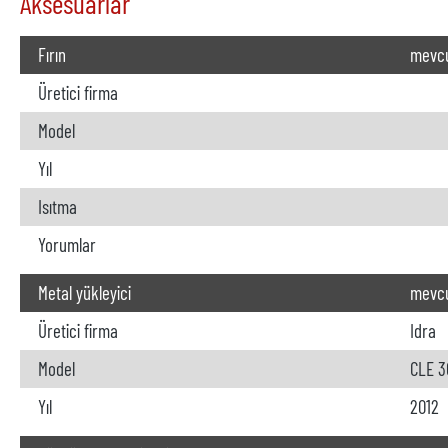
Aksesuarlar
Fırın
mevcu
Üretici firma
Model
Yıl
SOĞUK KAMARAL
Isıtma
Yorumlar
Metal yükleyici
mevc
Üretici firma
Idra
Model
CLE 3
Yıl
2012