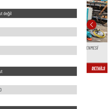
t değil
I BASINÇLI DÖKÜM MAKINESININ YENILENMESI
MOOG AN
DETAILS
ut
0