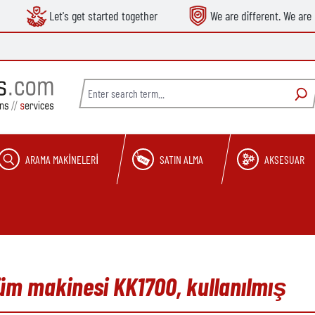
Let's get started together
We are different. We are 
ARAMA MAKINELERI
SATIN ALMA
AKSESUAR
üm makinesi KK1700, kullanılmış