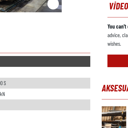
VIDEO
You can't
advice, cla
wishes.
00 S
AKSESU
 kN
Skip produc