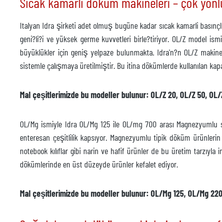
Sıcak kamarlı döküm makineleri – çok yönlü 
Italyan Idra şirketi adet olmuş bugüne kadar sıcak kamarli basınç
geni?li?i ve yüksek germe kuvvetleri birle?tiriyor. OL/Z model is
büyüklükler için geniş yelpaze bulunmakta. Idra'n?n OL/Z makinel
sistemle çalışmaya üretilmiştir. Bu itina dökümlerde kullanılan kap
Mal çeşitlerimizde bu modeller bulunur: OL/Z 20, OL/Z 50, OL/
OL/Mg ismiyle Idra OL/Mg 125 ile OL/mg 700 arası Magnezyumlu sı
enteresan çeşitlilik kapsıyor. Magnezyumlu tipik döküm ürünlerin 
notebook kılıflar gibi narin ve hafif ürünler de bu üretim tarzıyl
dökümlerinde en üst düzeyde ürünler kefalet ediyor.
Mal çeşitlerimizde bu modeller bulunur: OL/Mg 125, OL/Mg 22