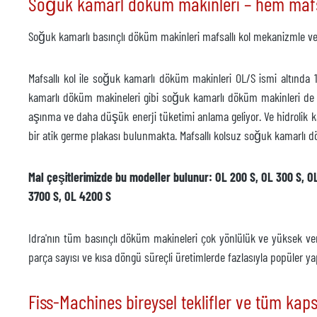
Soğuk kamarl döküm makinleri – hem mafsa
Soğuk kamarlı basınçlı döküm makinleri mafsallı kol mekanizmle v
Mafsallı kol ile soğuk kamarlı döküm makinleri OL/S ismi altında
kamarlı döküm makineleri gibi soğuk kamarlı döküm makinleri de 
aşınma ve daha düşük enerji tüketimi anlama geliyor. Ve hidrolik k
bir atik germe plakası bulunmakta. Mafsallı kolsuz soğuk kamarlı d
Mal çeşitlerimizde bu modeller bulunur: OL 200 S, OL 300 S, OL
3700 S, OL 4200 S
Idra'nın tüm basınçlı döküm makineleri çok yönlülük ve yüksek veri
parça sayısı ve kısa döngü süreçli üretimlerde fazlasıyla popüler ya
Fiss-Machines bireysel teklifler ve tüm kap