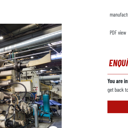
manufact
PDF view
ENQU
You are i
get back t