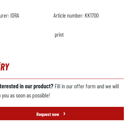
urer:
IDRA
Article number:
KK1700
print
IRY
nterested in our product?
Fill in our offer form and we will
o you as soon as possible!
›
Request now