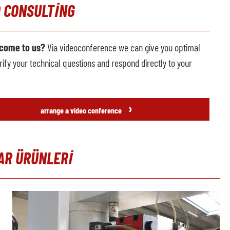
 CONSULTING
 come to us?
Via videoconference we can give you optimal
rify your technical questions and respond directly to your
›
arrange a video conference
AR ÜRÜNLERI
t gallery