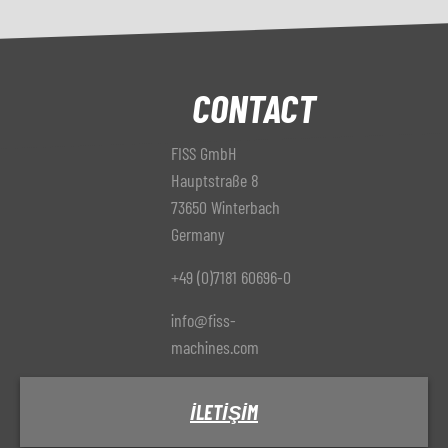
CONTACT
FISS GmbH
Hauptstraße 8
73650 Winterbach
Germany
+49 (0)7181 60696-0
info@fiss-
machines.com
İLETIŞIM