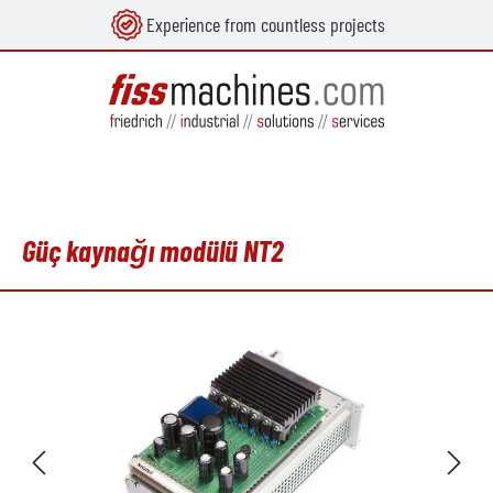
Experience from countless projects
in content
Güç kaynağı modülü NT2
Skip image gallery