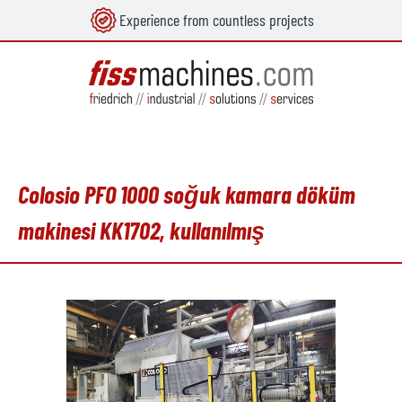
Experience from countless projects
in content
Colosio PFO 1000 soğuk kamara döküm
makinesi KK1702, kullanılmış
Skip image gallery