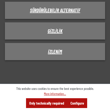
SÜRDÜRÜLEBILIR ALTERNATIF
GIZLILIK
IZLENIM
This website uses cookies to ensure the best experience possible.
More information...
Menu
Search
Consulting
Only technically required
Configure
Offer