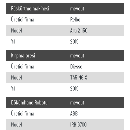
Püskürtme makinesi
mevcut
Üretici firma
Relbo
Model
Artı 2 150
Yıl
2019
Kırpma presi
mevcut
Üretici firma
Diesse
Model
T45 NG X
Yıl
2019
Dökümhane Robotu
mevcut
Üretici firma
ABB
Model
IRB 6700