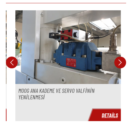
Skip product gallery
MOOG ANA KADEME VE SERVO VALFININ
YENILENMESI
S
DETAILS