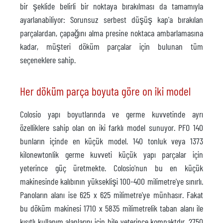
bir şeklide belirli bir noktaya bırakılması da tamamıyla
ayarlanabiliyor: Sorunsuz serbest düşüş kap'a bırakılan
parçalardan, çapağını alma presine noktaca ambarlamasına
kadar, müşteri döküm parçalar için bulunan tüm
seçeneklere sahip.
Her döküm parça boyuta göre on iki model
Colosio yapı boyutlarında ve germe kuvvetinde ayrı
özelliklere sahip olan on iki farklı model sunuyor. PFO 140
bunların içinde en küçük model. 140 tonluk veya 1373
kilonewtonlik germe kuvveti küçük yapı parçalar için
yeterince güç üretmekte. Colosio'nun bu en küçük
makinesinde kalıbının yükseklişi 100-400 milimetre'ye sınırlı.
Panoların alanı ise 625 x 625 milimetre'ye münhasır. Fakat
bu döküm makinesi 1710 x 5835 milimetrelik taban alanı ile
kısıtlı kullanım alanlarını için bile yeterince kompaktdır. 2750