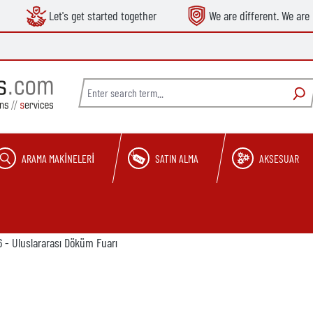
Let's get started together
We are different. We are 
ARAMA MAKINELERI
SATIN ALMA
AKSESUAR
26 - Uluslararası Döküm Fuarı