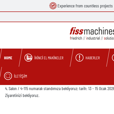
Experience from countless projects
search
Skip to main navigation
İKINCI EL MAKINELER
HABERLER
HOME
İLETIŞIM
4. Salon / 4-115 numaralı standımıza bekliyoruz; tarih: 13 - 15 Ocak 20
Ziyaretinizi bekliyoruz.