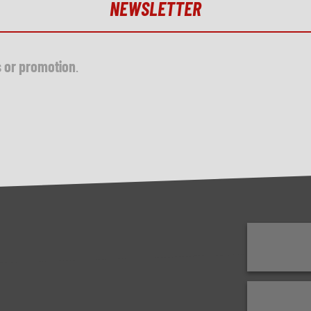
NEWSLETTER
s or promotion
.