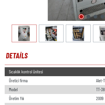
DETAILS
Sıcaklık kontrol ünitesi
Üretici firma
Alet-
Model
TT-38
Üretim Yılı
2009