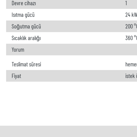
Devre cihazı
1
Isıtma gücü
24 k
Soğutma gücü
200 °
Sıcaklık aralığı
360 °C
Yorum
Teslimat süresi
heme
Fiyat
istek