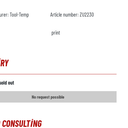
urer:
Tool-Temp
Article number:
ZU2230
print
IRY
sold out
No request possible
 CONSULTING