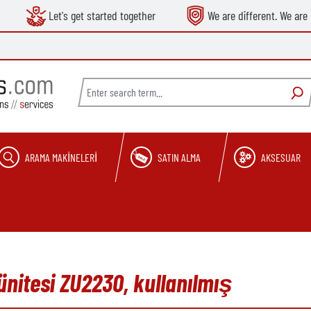
Let's get started together
We are different. We are 
ARAMA MAKINELERI
SATIN ALMA
AKSESUAR
ünitesi ZU2230, kullanılmış