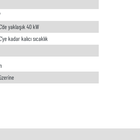
W
C'de yaklaşık 40 kW
'ye kadar kalıcı sıcaklık
n
 üzerine