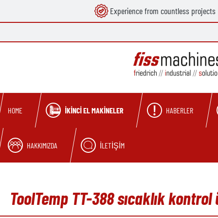
Experience from countless projects
search
Skip to main navigation
İKINCI EL MAKINELER
HABERLER
HOME
HAKKIMIZDA
İLETIŞIM
ToolTemp TT-388 sıcaklık kontrol 