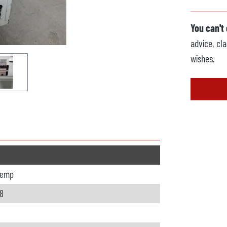
You can't
advice, cla
wishes.
Temp
8