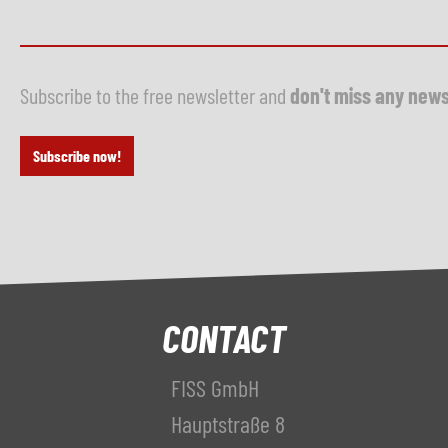
Subscribe to the free newsletter and
don't miss any new
Subscribe now!
CONTACT
FISS GmbH
Hauptstraße 8