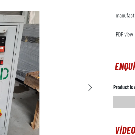
manufact
PDF view
ENQU
Product is 
VIDEO