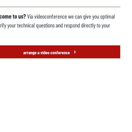
 come to us?
Via videoconference we can give you optimal
rify your technical questions and respond directly to your
›
arrange a video conference