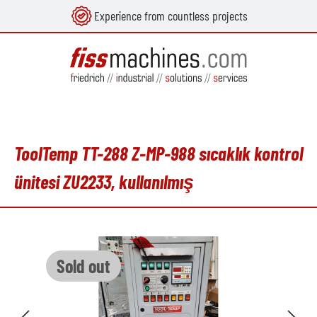
Experience from countless projects
in content
ToolTemp TT-288 Z-MP-988 sıcaklık kontrol
ünitesi ZU2233, kullanılmış
Skip image gallery
Sold out