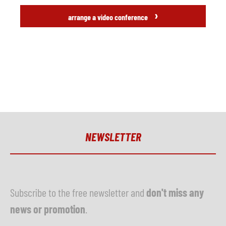
›
arrange a video conference
NEWSLETTER
Subscribe to the free newsletter and
don't miss any
news or promotion
.