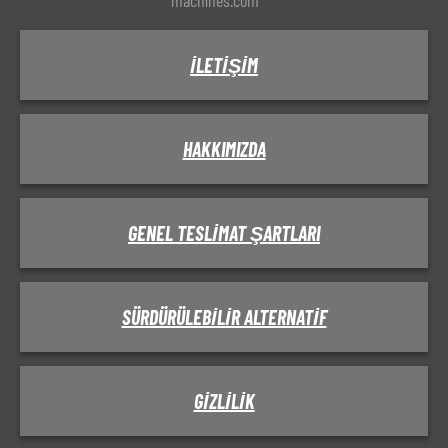
machines.com
İLETIŞIM
HAKKIMIZDA
GENEL TESLIMAT ŞARTLARI
SÜRDÜRÜLEBILIR ALTERNATIF
GIZLILIK