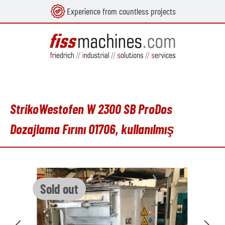
Experience from countless projects
in content
StrikoWestofen W 2300 SB ProDos
Dozajlama Fırını O1706, kullanılmış
Skip image gallery
Sold out