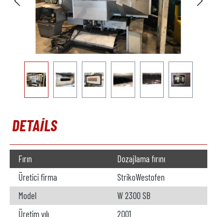
DETAILS
Fırın
Dozajlama fırını
Üretici firma
StrikoWestofen
Model
W 2300 SB
Üretim yılı
2001