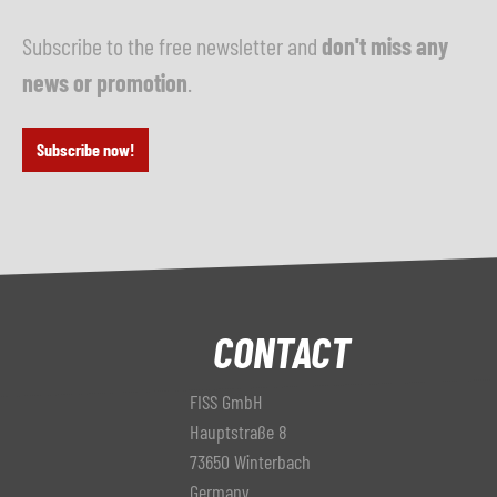
Subscribe to the free newsletter and
don't miss any
news or promotion
.
Subscribe now!
CONTACT
FISS GmbH
Hauptstraße 8
73650 Winterbach
Germany