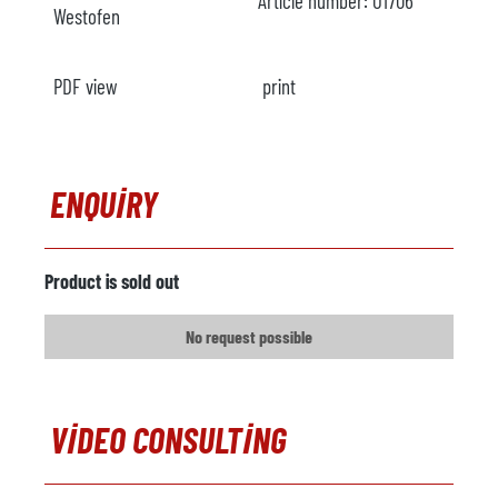
Article number:
O1706
Westofen
PDF view
print
ENQUIRY
Product is sold out
No request possible
VIDEO CONSULTING