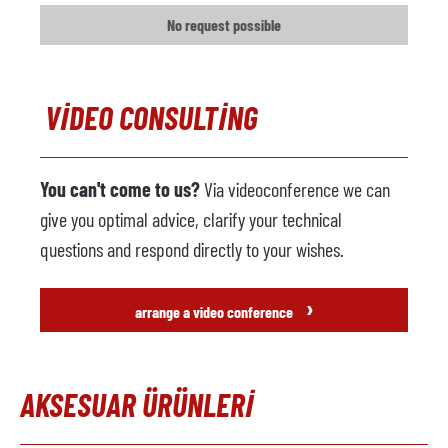
No request possible
Yıl
Püskürtücü
mevcut
VIDEO CONSULTING
Üretici firma
Model
You can't come to us?
Via videoconference we can
Yıl
give you optimal advice, clarify your technical
Çıkarıcı robot
mevcut
questions and respond directly to your wishes.
Üretici firma
›
arrange a video conference
Model
Yıl
AKSESUAR ÜRÜNLERI
Kırpma presi
mevcut değil
Üretici firma