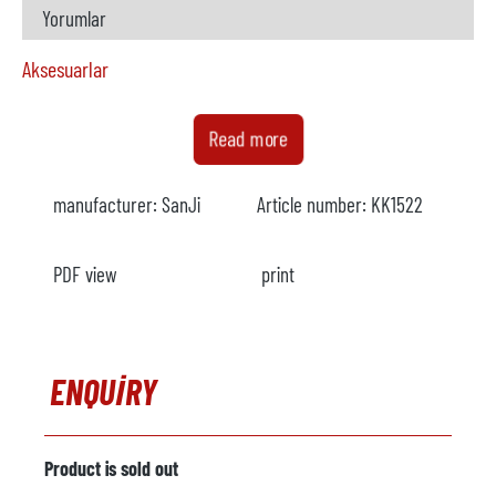
Yorumlar
Aksesuarlar
Dozajlama fırını
mevcut
Read more
Üretici firma
manufacturer:
SanJi
Article number:
KK1522
Model
Yıl
PDF view
print
Isıtma
Yorumlar
ENQUIRY
Metal yükleyici
mevcut değil
Üretici firma
Product is sold out
Model