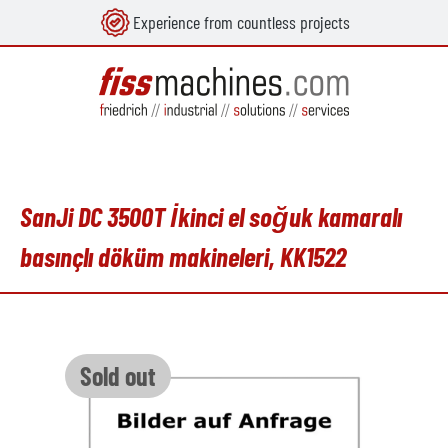
Experience from countless projects
in content
SanJi DC 3500T İkinci el soğuk kamaralı
basınçlı döküm makineleri, KK1522
Skip image gallery
Sold out