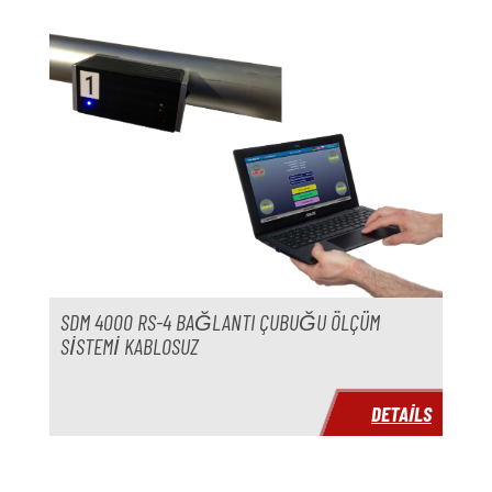
Skip product gallery
Model
Yıl
Aksesuarlar
Sıcaklık kontrol ünitesi
mevcut değil
Üretici firma
Model
Yıl
SDM 4000 RS-4 BAĞLANTI ÇUBUĞU ÖLÇÜM
Teslimat süresi
hemen
SISTEMI KABLOSUZ
Fiyat
istek üzerine
DETAILS