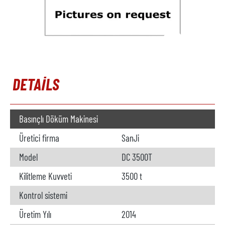
DETAILS
Basınçlı Döküm Makinesi
Üretici firma
SanJi
Model
DC 3500T
Kilitleme Kuvveti
3500 t
Kontrol sistemi
Üretim Yılı
2014