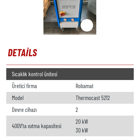
DETAILS
Sıcaklık kontrol ünitesi
Üretici firma
Robamat
Model
Thermocast 5212
Devre cihazı
2
20 kW
400V'ta ısıtma kapasitesi
30 kW