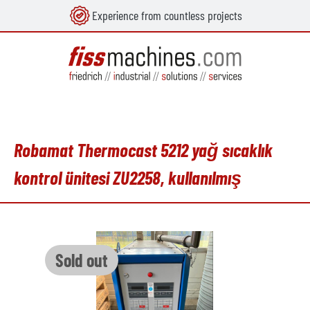
Experience from countless projects
in content
Robamat Thermocast 5212 yağ sıcaklık
kontrol ünitesi ZU2258, kullanılmış
Skip image gallery
Sold out