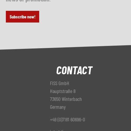
Subscribe now!
CONTACT
FISS GmbH
Hauptstraße 8
73650 Winterbach
Germany
+49 (0)7181 60696-0