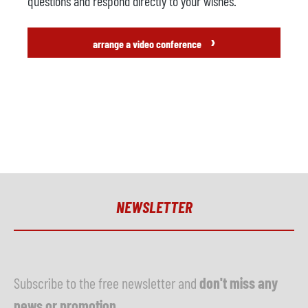
questions and respond directly to your wishes.
›
arrange a video conference
NEWSLETTER
Subscribe to the free newsletter and
don't miss any
news or promotion
.