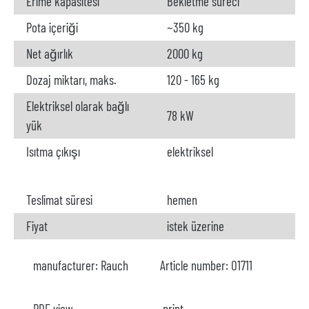
Erime kapasitesi
Bekletme süreci
Pota içeriği
~350 kg
Net ağırlık
2000 kg
Dozaj miktarı, maks.
120 - 165 kg
Elektriksel olarak bağlı
78 kW
yük
Isıtma çıkışı
elektriksel
Teslimat süresi
hemen
Fiyat
istek üzerine
manufacturer:
Rauch
Article number:
O1711
PDF view
print