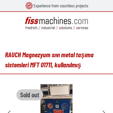
Experience from countless projects
in content
RAUCH Magnezyum sıvı metal taşıma
sistemleri MFT O1711, kullanılmış
Skip image gallery
Sold out