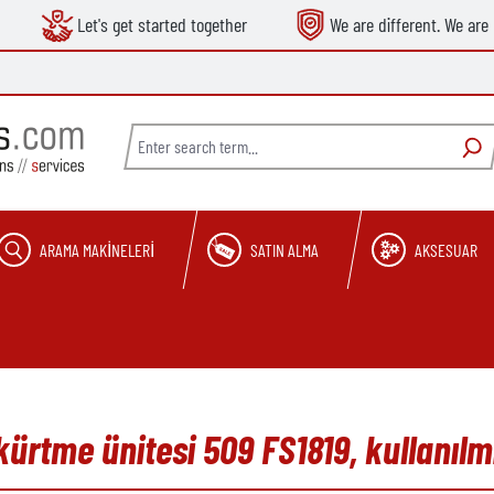
Let's get started together
We are different. We are 
ARAMA MAKINELERI
SATIN ALMA
AKSESUAR
kürtme ünitesi 509 FS1819, kullanıl