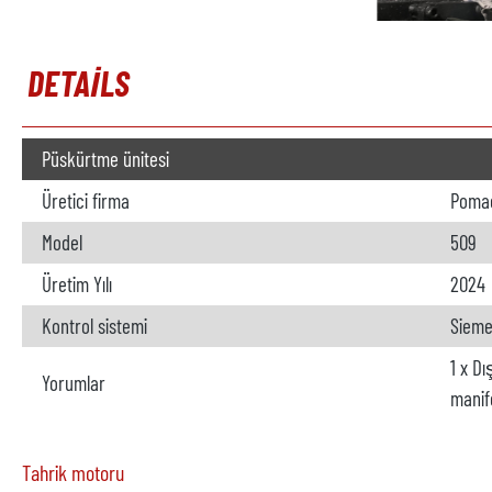
DETAILS
Püskürtme ünitesi
Üretici firma
Poma
Model
509
Üretim Yılı
2024
Kontrol sistemi
Sieme
1 x D
Yorumlar
manif
Tahrik motoru