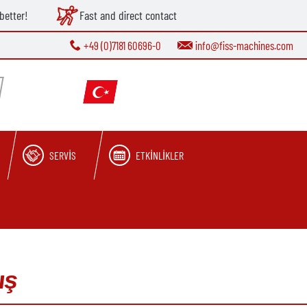
better!
Fast and direct contact
+49 (0)7181 60696-0
info@fiss-machines.com
SERVIS
ETKINLIKLER
mış