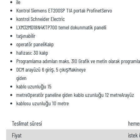
ile
Kontrol Siemens ET200SP TIA portalı ProfinetServo
kontrol Schneider Electric
LXM32MD18N4KTP700 temel dokunmatik panelli
taşınabilir
operatör paneliKalıp
hafızası: 30 kalıp
Programlama adımları maks. 310 Grafik ve metin olarak programl
DCM arayüzü 6 giriş, 5 çıkışMakineye
giden
kablo uzunluğu 15
metreOperatör paneline giden kablo uzunluğu 12 metreArayüz
kablosu uzunluğu 10 metre
Teslimat süresi
heme
Fiyat
istek