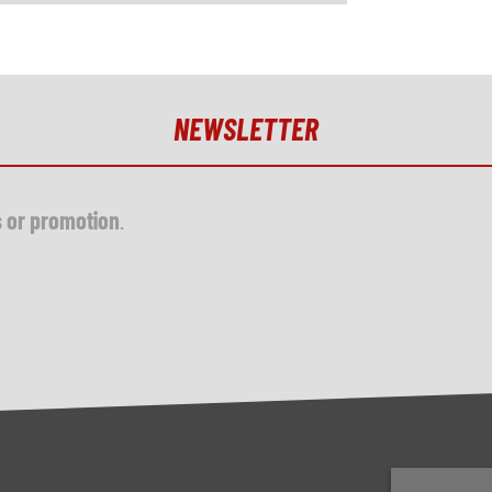
NEWSLETTER
s or promotion
.