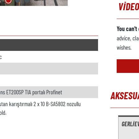
VIDEO
You can't
advice, cla
wishes.
c
ns ET200SP TIA portalı Profinet
AKSESU
ıştan karıştırmalı 2 x 10 B-SA5802 nozullu
Skip produc
old.
GERLIE