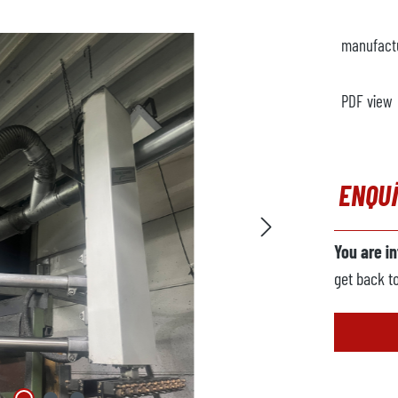
manufact
PDF view
ENQU
You are i
get back t