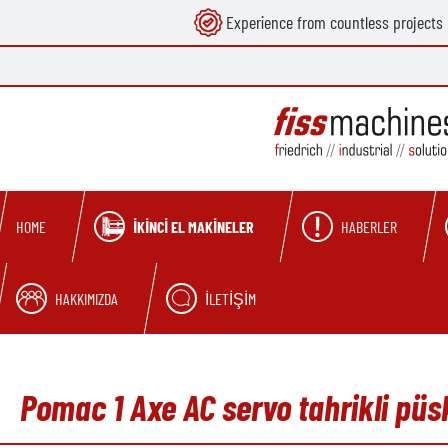
Experience from countless projects
search
Skip to main navigation
İKINCI EL MAKINELER
HABERLER
HOME
HAKKIMIZDA
İLETIŞIM
Pomac 1 Axe AC servo tahrikli püs