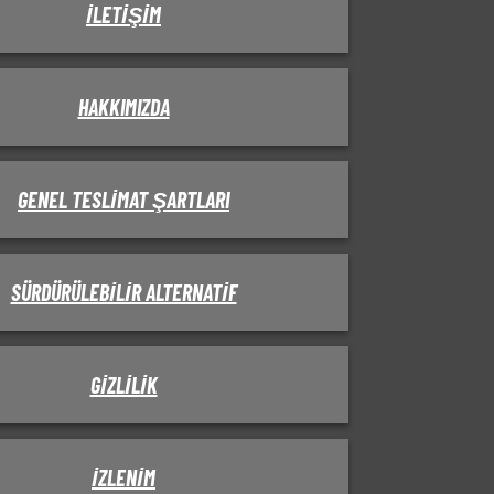
İLETIŞIM
HAKKIMIZDA
GENEL TESLIMAT ŞARTLARI
SÜRDÜRÜLEBILIR ALTERNATIF
GIZLILIK
IZLENIM