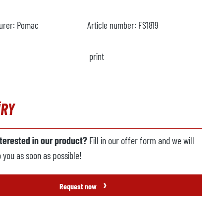
urer:
Pomac
Article number:
FS1819
print
IRY
nterested in our product?
Fill in our offer form and we will
o you as soon as possible!
›
Request now