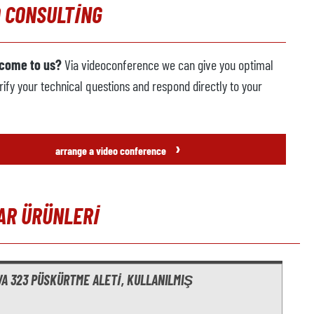
 CONSULTING
 come to us?
Via videoconference we can give you optimal
rify your technical questions and respond directly to your
›
arrange a video conference
AR ÜRÜNLERI
t gallery
VA 323 PÜSKÜRTME ALETI, KULLANILMIŞ