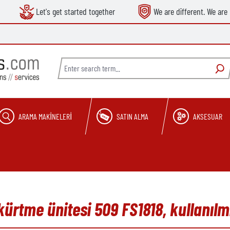
Let's get started together
We are different. We are 
ARAMA MAKINELERI
SATIN ALMA
AKSESUAR
kürtme ünitesi 509 FS1818, kullanıl