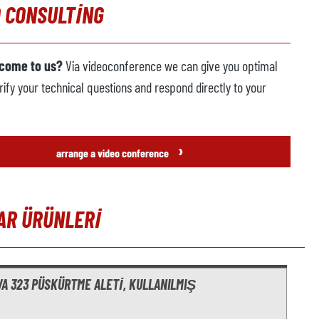
 CONSULTING
 come to us?
Via videoconference we can give you optimal
rify your technical questions and respond directly to your
›
arrange a video conference
AR ÜRÜNLERI
t gallery
VA 323 PÜSKÜRTME ALETI, KULLANILMIŞ