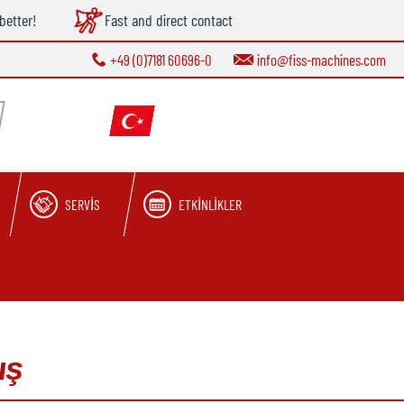
better!
Fast and direct contact
+49 (0)7181 60696-0
info@fiss-machines.com
SERVIS
ETKINLIKLER
mış