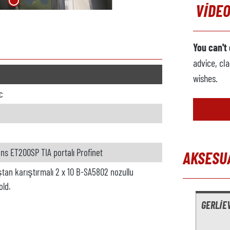
VIDEO
You can't
advice, cla
wishes.
c
ns ET200SP TIA portalı Profinet
AKSESU
ıştan karıştırmalı 2 x 10 B-SA5802 nozullu
Skip produc
old.
GERLIE