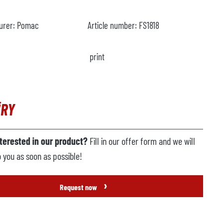
urer:
Pomac
Article number:
FS1818
print
IRY
nterested in our product?
Fill in our offer form and we will
o you as soon as possible!
›
Request now