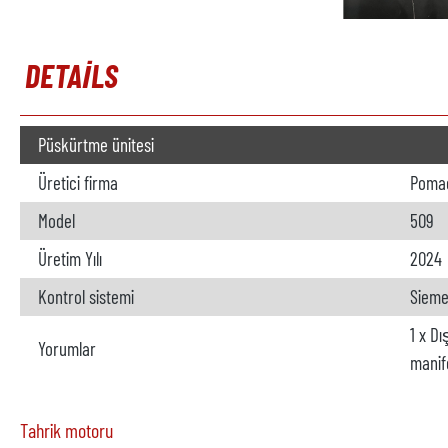
DETAILS
Püskürtme ünitesi
Üretici firma
Poma
Model
509
Üretim Yılı
2024
Kontrol sistemi
Sieme
1 x D
Yorumlar
manif
Tahrik motoru