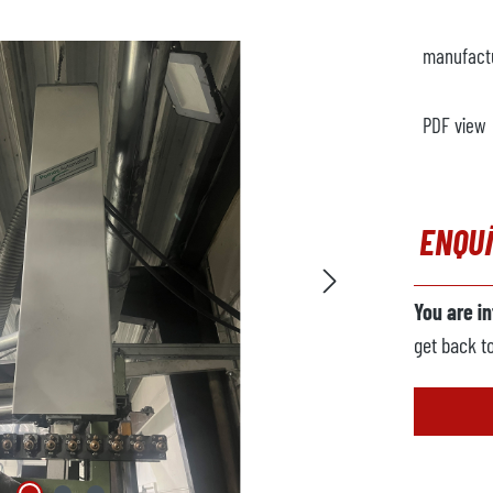
manufact
PDF view
ENQU
You are i
get back t