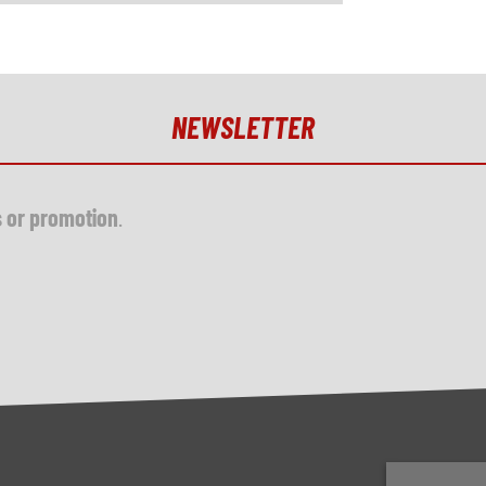
NEWSLETTER
s or promotion
.