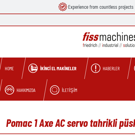
Experience from countless projects
search
Skip to main navigation
İKINCI EL MAKINELER
HABERLER
HOME
HAKKIMIZDA
İLETIŞIM
Pomac 1 Axe AC servo tahrikli püs