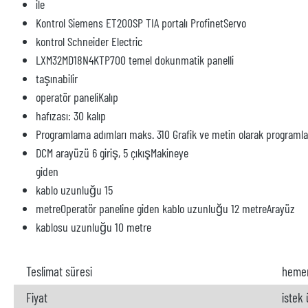
ile
Kontrol Siemens ET200SP TIA portalı ProfinetServo
kontrol Schneider Electric
LXM32MD18N4KTP700 temel dokunmatik panelli
taşınabilir
operatör paneliKalıp
hafızası: 30 kalıp
Programlama adımları maks. 310 Grafik ve metin olarak programl
DCM arayüzü 6 giriş, 5 çıkışMakineye
giden
kablo uzunluğu 15
metreOperatör paneline giden kablo uzunluğu 12 metreArayüz
kablosu uzunluğu 10 metre
Teslimat süresi
heme
Fiyat
istek