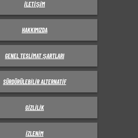
İLETIŞIM
HAKKIMIZDA
GENEL TESLIMAT ŞARTLARI
SÜRDÜRÜLEBILIR ALTERNATIF
GIZLILIK
IZLENIM