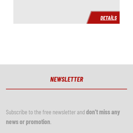
Yıl
DETAILS
Teslimat süresi
hemen
Fiyat
istek üzerine
NEWSLETTER
Subscribe to the free newsletter and
don't miss any
news or promotion
.