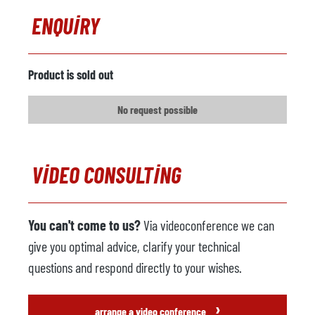
ENQUIRY
Isıtma
Metal yükleyici
mevcut değil
Product is sold out
Üretici firma
No request possible
Model
Yıl
VIDEO CONSULTING
Püskürtme makinesi
mevcut
Üretici firma
You can't come to us?
Via videoconference we can
Model
give you optimal advice, clarify your technical
Yıl
questions and respond directly to your wishes.
Döküm robotu
mevcut değil
›
arrange a video conference
Üretici firma