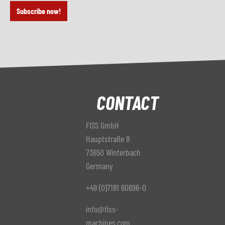
Subscribe now!
CONTACT
FISS GmbH
Hauptstraße 8
73650 Winterbach
Germany
+49 (0)7181 60696-0
info@fiss-
machines.com