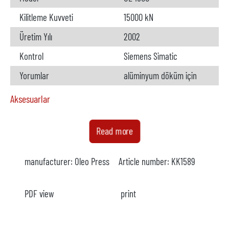
Kilitleme Kuvveti
15000 kN
Üretim Yılı
2002
Kontrol
Siemens Simatic
Yorumlar
alüminyum döküm için
Aksesuarlar
Fırın
mevcut
Read more
Üretici firma
Striko Westofen
manufacturer:
Oleo Press
Article number:
KK1589
Model
W1200SL ProDos
Yıl
2002
PDF view
print
Kapasite
1200 kg
Çalışma Kapasitesi
900 kg