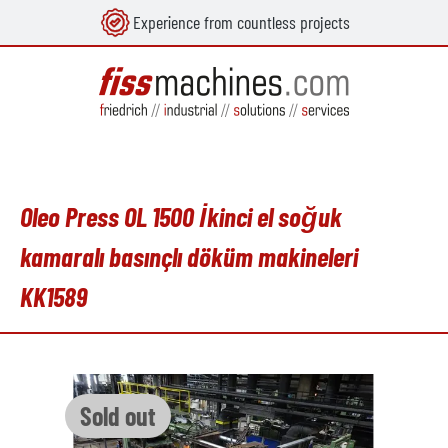
Experience from countless projects
in content
Oleo Press OL 1500 İkinci el soğuk
kamaralı basınçlı döküm makineleri
KK1589
Skip image gallery
Sold out