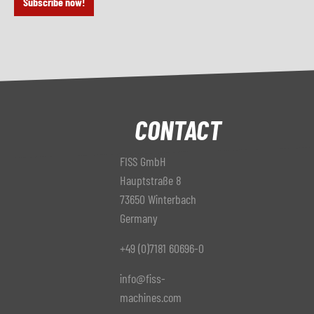
Subscribe now!
CONTACT
FISS GmbH
Hauptstraße 8
73650 Winterbach
Germany
+49 (0)7181 60696-0
info@fiss-
machines.com