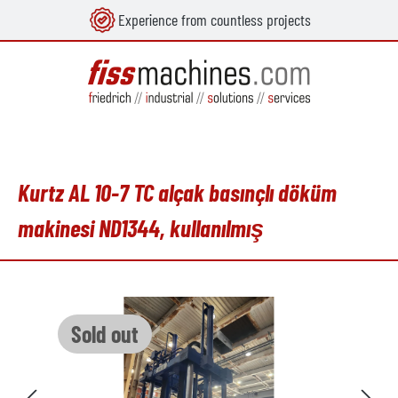
Experience from countless projects
in content
Kurtz AL 10-7 TC alçak basınçlı döküm
makinesi ND1344, kullanılmış
Skip image gallery
Sold out