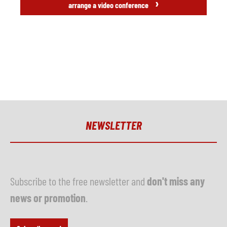
›
arrange a video conference
NEWSLETTER
Subscribe to the free newsletter and
don't miss any
news or promotion
.