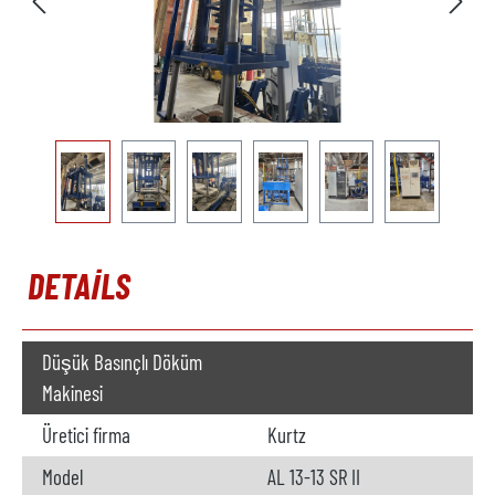
DETAILS
Düşük Basınçlı Döküm
Makinesi
Üretici firma
Kurtz
Model
AL 13-13 SR II