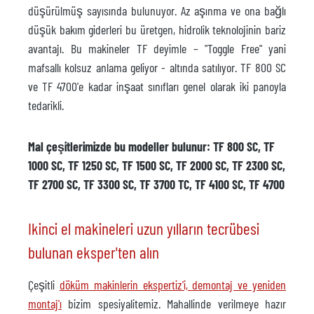
düşürülmüş sayısında bulunuyor. Az aşınma ve ona bağlı
düşük bakım giderleri bu üretgen, hidrolik teknolojinin bariz
avantajı. Bu makineler TF deyimle – "Toggle Free" yani
mafsallı kolsuz anlama geliyor - altında satılıyor. TF 800 SC
ve TF 4700'e kadar inşaat sınıfları genel olarak iki panoyla
tedarikli.
Mal çeşitlerimizde bu modeller bulunur: TF 800 SC, TF
1000 SC, TF 1250 SC, TF 1500 SC, TF 2000 SC, TF 2300 SC,
TF 2700 SC, TF 3300 SC, TF 3700 TC, TF 4100 SC, TF 4700
Ikinci el makineleri uzun yılların tecrübesi
bulunan eksper'ten alın
Çeşitli
döküm makinlerin ekspertiz'i, demontaj ve yeniden
montaj'ı
bizim spesiyalitemiz. Mahallinde verilmeye hazır