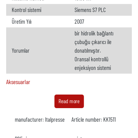
Kontrol sistemi
Siemens S7 PLC
Üretim Yılı
2007
bir hidrolik bağlantı
çubuğu çıkarıcı ile
Yorumlar
donatılmıştır.
Oransal kontrollü
enjeksiyon sistemi
Aksesuarlar
Fırın
mevcut değil
Read more
Üretici firma
manufacturer:
Italpresse
Article number:
KK1511
Model
Yıl