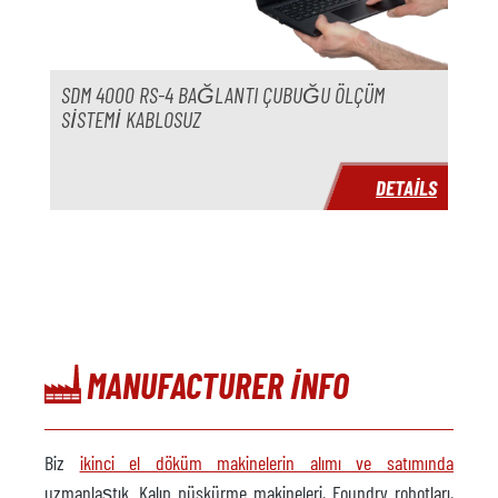
Yıl
Teslimat süresi
hemen
SDM 4000 RS-4 BAĞLANTI ÇUBUĞU ÖLÇÜM
SISTEMI KABLOSUZ
Fiyat
istek üzerine
DETAILS
MANUFACTURER INFO
Biz
ikinci el döküm makinelerin alımı ve satımında
uzmanlaştık. Kalıp püskürme makineleri, Foundry robotları,