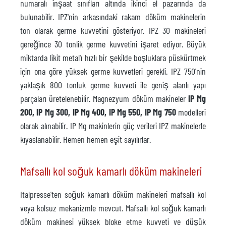
numaralı inşaat sınıfları altında ikinci el pazarında da
bulunabilir. IPZ'nin arkasındaki rakam döküm makinelerin
ton olarak germe kuvvetini gösteriyor. IPZ 30 makineleri
gereğince 30 tonlik germe kuvvetini işaret ediyor. Büyük
miktarda likit metal'ı hızlı bir şekilde boşluklara püskürtmek
için ona göre yüksek germe kuvvetleri gerekli. IPZ 750'nin
yaklaşık 800 tonluk germe kuvveti ile geniş alanlı yapı
parçaları üretelenebilir. Magnezyum döküm makineler
IP Mg
200, IP Mg 300, IP Mg 400, IP Mg 550, IP Mg 750
modelleri
olarak alınabilir. IP Mg makinlerin güç verileri IPZ makinelerle
kıyaslanabilir. Hemen hemen eşit sayılırlar.
Mafsallı kol soğuk kamarlı döküm makineleri
Italpresse'ten soğuk kamarlı döküm makineleri mafsallı kol
veya kolsuz mekanizmle mevcut. Mafsallı kol soğuk kamarlı
döküm makinesi yüksek bloke etme kuvveti ve düşük