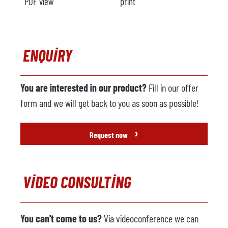
PDF view
print
Isıtma
Yorumlar
ENQUIRY
Metal yükleyici
mevcut
Üretici firma
Italpresse
You are interested in our product?
Fill in our offer
Model
CAM 4
form and we will get back to you as soon as possible!
Yıl
2007
›
Request now
Püskürtme makinesi
mevcut değil
Üretici firma
VIDEO CONSULTING
Model
Yıl
You can't come to us?
Via videoconference we can
Döküm robotu
mevcut değil