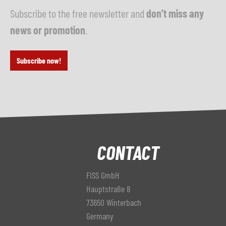
Subscribe to the free newsletter and
don't miss any
news or promotion
.
Subscribe now!
CONTACT
FISS GmbH
Hauptstraße 8
73650 Winterbach
Germany