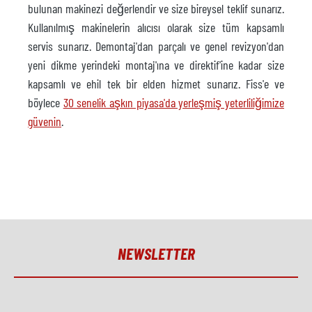
bulunan makinezi değerlendir ve size bireysel teklif sunarız.
Kullanılmış makinelerin alıcısı olarak size tüm kapsamlı
servis sunarız. Demontaj'dan parçalı ve genel revizyon'dan
yeni dikme yerindeki montaj'ına ve direktif'ine kadar size
kapsamlı ve ehil tek bir elden hizmet sunarız. Fiss'e ve
böylece
30 senelik aşkın piyasa'da yerleşmiş yeterliliğimize
güvenin
.
NEWSLETTER