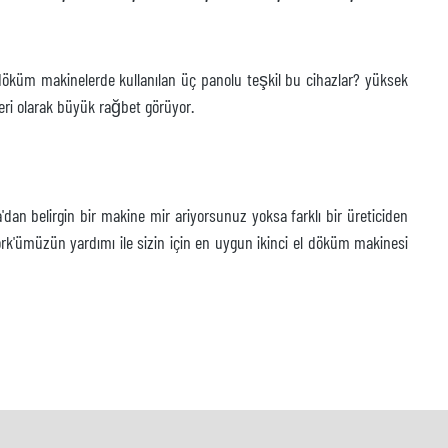
ı döküm makinelerde kullanılan üç panolu teşkil bu cihazlar? yüksek
leri olarak büyük rağbet görüyor.
dan belirgin bir makine mir ariyorsunuz yoksa farklı bir üreticiden
rk'ümüzün yardımı ile sizin için en uygun ikinci el döküm makinesi