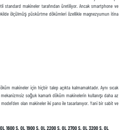
etli standard makineler tarafından üretiliyor. Ancak smartphone ve
ni şekilde ölçülmüş püskürtme dökümleri özellikle magnezyumun itina
öküm makineler için hiçbir talep açıkta kalmamaktadır. Aynı sıcak
ol mekanizmsiz soğuk kamarlı döküm makinelerin kullanışı daha az
del'den olan makineler iki pano ile tasarlanıyor. Yani bir sabit ve
 OL 1600 S, OL 1900 S, OL 2200 S, OL 2700 S, OL 3200 S, OL