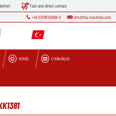
better!
Fast and direct contact
+49 (0)7181 60696-0
info@fiss-machines.com
SERVIS
ETKINLIKLER
KK1381