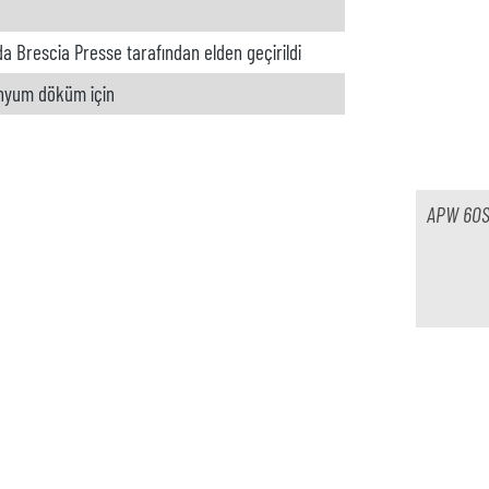
da Brescia Presse tarafından elden geçirildi
nyum döküm için
t değil
APW 60S
t değil