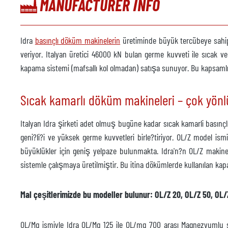
MANUFACTURER INFO
Model
Yıl
Idra
basınçlı döküm makinelerin
üretiminde büyük tercübeye sahip 
Püskürtme makinesi
veriyor. Italyan üretici 46000 kN bulan germe kuvveti ile sıcak
mevcu
kapama sistemi (mafsallı kol olmadan) satışa sunuyor. Bu kapsam
Üretici firma
Model
Sıcak kamarlı döküm makineleri – çok yönlü 
Yıl
Italyan Idra şirketi adet olmuş bugüne kadar sıcak kamarli basınç
Döküm robotu
mevcu
geni?li?i ve yüksek germe kuvvetleri birle?tiriyor. OL/Z model is
büyüklükler için geniş yelpaze bulunmakta. Idra'n?n OL/Z makinel
Üretici firma
sistemle çalışmaya üretilmiştir. Bu itina dökümlerde kullanılan kap
Model
Yıl
Mal çeşitlerimizde bu modeller bulunur: OL/Z 20, OL/Z 50, OL/
Kırpma presi
mevcu
OL/Mg ismiyle Idra OL/Mg 125 ile OL/mg 700 arası Magnezyumlu sı