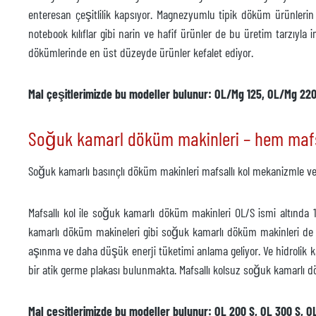
Üretici firma
enteresan çeşitlilik kapsıyor. Magnezyumlu tipik döküm ürünlerin 
notebook kılıflar gibi narin ve hafif ürünler de bu üretim tarzıyl
Model
dökümlerinde en üst düzeyde ürünler kefalet ediyor.
Yıl
Mal çeşitlerimizde bu modeller bulunur: OL/Mg 125, OL/Mg 22
Aksesuarlar
Sıcaklık kontrol ünitesi
mevcu
Soğuk kamarl döküm makinleri – hem mafsa
Üretici firma
Soğuk kamarlı basınçlı döküm makinleri mafsallı kol mekanizmle v
Model
Yıl
Mafsallı kol ile soğuk kamarlı döküm makinleri OL/S ismi altında
kamarlı döküm makineleri gibi soğuk kamarlı döküm makinleri de 
Teslimat süresi
heme
aşınma ve daha düşük enerji tüketimi anlama geliyor. Ve hidrolik k
Fiyat
bir atik germe plakası bulunmakta. Mafsallı kolsuz soğuk kamarlı d
istek
Mal çeşitlerimizde bu modeller bulunur: OL 200 S, OL 300 S, OL