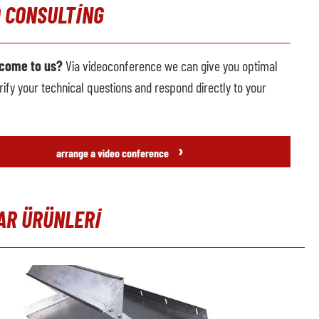
 CONSULTING
 come to us?
Via videoconference we can give you optimal
rify your technical questions and respond directly to your
›
arrange a video conference
AR ÜRÜNLERI
t gallery