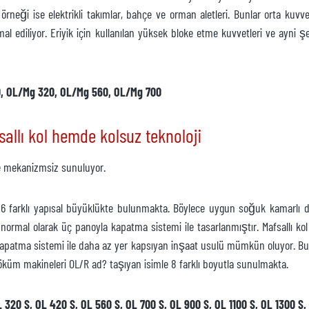
örneği ise elektrikli takımlar, bahçe ve orman aletleri. Bunlar orta kuvv
a imal ediliyor. Eriyik için kullanılan yüksek bloke etme kuvvetleri ve ay
0, OL/Mg 320, OL/Mg 560, OL/Mg 700
t değil
llı kol hemde kolsuz teknoloji
e mekanizmsiz sunuluyor.
 16 farklı yapısal büyüklükte bulunmakta. Böylece uygun soğuk kamarlı d
normal olarak üç panoyla kapatma sistemi ile tasarlanmıştır. Mafsallı k
n
apatma sistemi ile daha az yer kapsıyan inşaat usulü mümkün oluyor. Bu mo
öküm makineleri OL/R ad? taşıyan isimle 8 farklı boyutla sunulmakta.
 üzerine
 320 S, OL 420 S, OL 560 S, OL 700 S, OL 900 S, OL 1100 S, OL 1300 S,