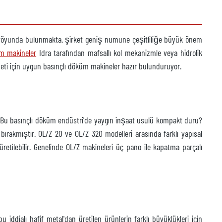
ortföyunda bulunmakta. şirket geniş numune çeşitliliğe büyük önem
m makineler
Idra tarafından mafsallı kol mekanizmle veya hidrolik
i için uygun basınçlı döküm makineler hazır bulunduruyor.
r. Bu basınçlı döküm endüstri'de yaygın inşaat usulü kompakt duru?
bırakmıştır. OL/Z 20 ve OL/Z 320 modelleri arasında farklı yapısal
etilebilir. Genelinde OL/Z makineleri üç pano ile kapatma parçalı
ialı hafif metal'dan üretilen ürünlerin farklı büyüklükleri için