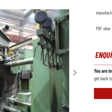
manufact
PDF view
ENQU
You are i
get back t