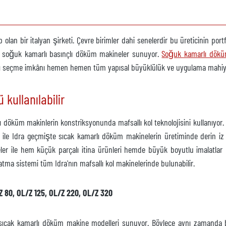
olan bir italyan şirketi. Çevre birimler dahi senelerdir bu üreticinin p
 ve soğuk kamarlı basınçlı döküm makineler sunuyor.
t değil
Soğuk kamarlı dökü
lı seçme imkânı hemen hemen tüm yapısal büyüklülük ve uygulama mahiyet
kullanılabilir
lı döküm makinlerin konstriksyonunda mafsallı kol teknolojisini kullanıyo
t değil
mi ile Idra geçmişte sıcak kamarlı döküm makinelerin üretiminde derin iz 
er ile hem küçük parçalı itina ürünleri hemde büyük boyutlu imalatlar ür
atma sistemi tüm Idra'nın mafsallı kol makinelerinde bulunabilir.
Z 80, OL/Z 125, OL/Z 220, OL/Z 320
t değil
cak kamarlı döküm makine modelleri sunuyor. Böylece aynı zamanda bu idd