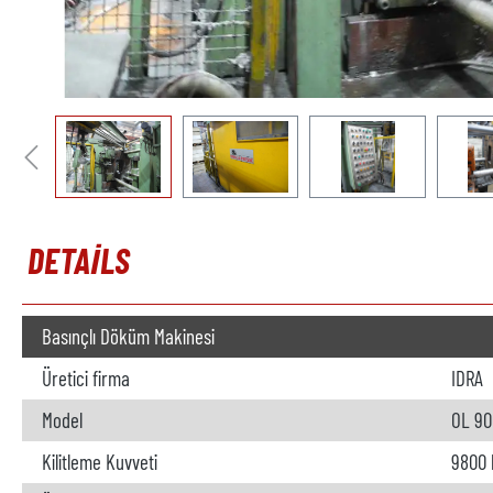
DETAILS
Basınçlı Döküm Makinesi
Üretici firma
IDRA
Model
OL 90
Kilitleme Kuvveti
9800 