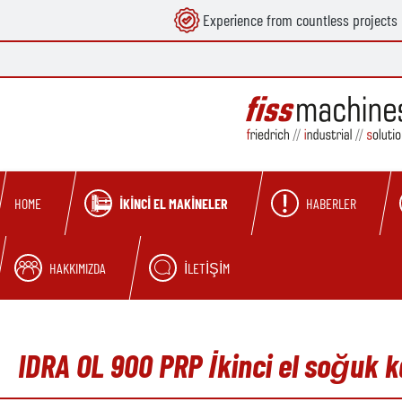
Experience from countless projects
search
Skip to main navigation
İKINCI EL MAKINELER
HABERLER
HOME
HAKKIMIZDA
İLETIŞIM
IDRA OL 900 PRP İkinci el soğuk 