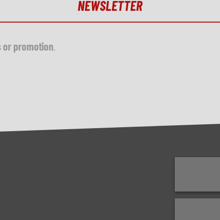
NEWSLETTER
s or promotion
.