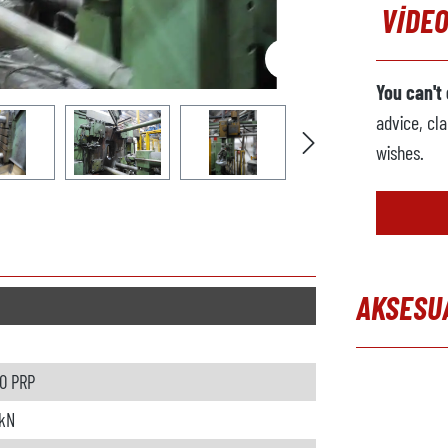
VIDEO
You can't
advice, cla
wishes.
AKSESU
Skip produc
0 PRP
kN