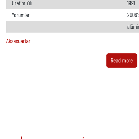
Üretim Yılı
1991
Yorumlar
2006'
alümi
Aksesuarlar
Fırın
mevcu
Read more
Üretici firma
Model
Yıl
Isıtma
Metal yükleyici
mevcu
Üretici firma