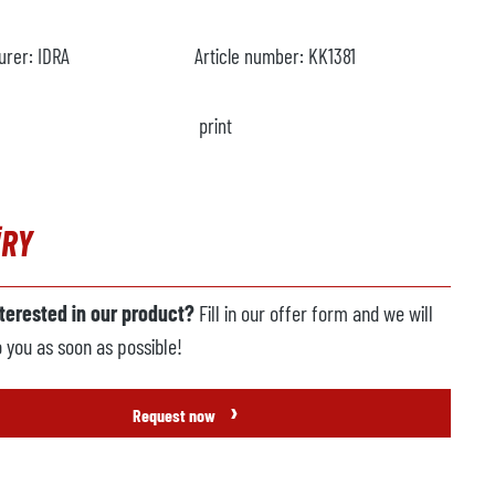
urer:
IDRA
Article number:
KK1381
print
IRY
nterested in our product?
Fill in our offer form and we will
o you as soon as possible!
›
Request now