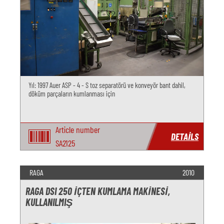
Yıl: 1997 Auer ASP - 4 - S toz separatörü ve konveyör bant dahil,
döküm parçaların kumlanması için
Article number
DETAILS
SA2125
RAGA
2010
RAGA DSI 250 İÇTEN KUMLAMA MAKINESI,
KULLANILMIŞ