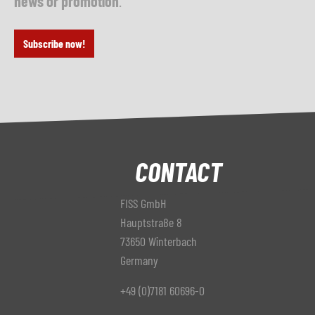
news or promotion
.
Subscribe now!
CONTACT
FISS GmbH
Hauptstraße 8
73650 Winterbach
Germany
+49 (0)7181 60696-0