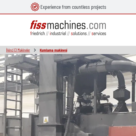
Experience from countless projects
in content
İkinci El Makineler
Kumlama makinesi