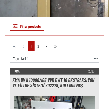
Filter products
Page
Page
1
2
KMA
2023
KMA UV II 10000/IEE VVR EWT 10 EKSTRAKSIYON
VE FILTRE SISTEMI ZU2278, KULLANILMIŞ