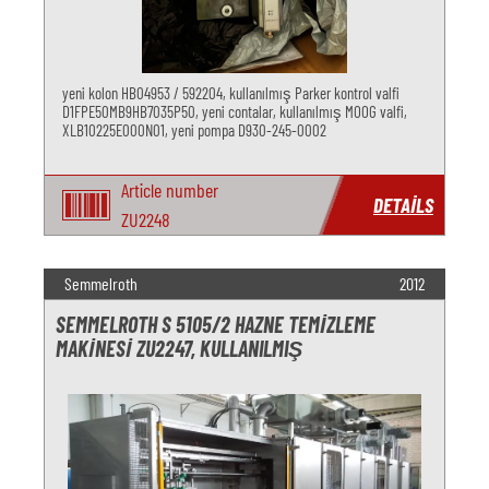
yeni kolon HB04953 / 592204, kullanılmış Parker kontrol valfi
D1FPE50MB9HB7035P50, yeni contalar, kullanılmış MOOG valfi,
XLB10225E000N01, yeni pompa D930-245-0002
Article number
DETAILS
ZU2248
Semmelroth
2012
SEMMELROTH S 5105/2 HAZNE TEMIZLEME
MAKINESI ZU2247, KULLANILMIŞ