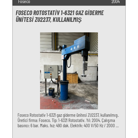
Foseco
2004
FOSECO ROTOSTATIV 1-6321 GAZ GIDERME
ÜNITESI ZU2237, KULLANILMIŞ
Foseco Rotostativ 1-6321 gaz giderme ünitesi ZU2237, kullanılmış.
Üretici firma: Foseco. Tip: 1-6321 Rotostativ. Yıl: 2004. Çalışma
basıncı: 6 bar. Maks. hız: 490 dak. Elektrik: 400 V/50 Hz / 2000 W.
Alüminyum gaz giderme. Teslimat süresi istek üzerine. T