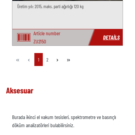
Üretim yılı: 2015, maks. parti ağırlığı 120 kg
Article number
DETAILS
ZU2150
Page
Page
1
2
Aksesuar
Burada ikinci el vakum tesisleri, spektrometre ve basınçlı
döküm analizatörleri bulabilirsiniz.