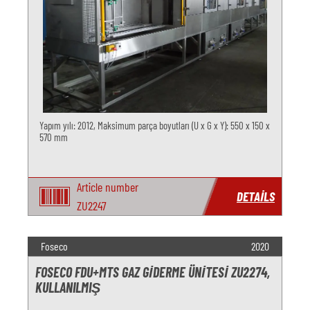
Yapım yılı: 2012, Maksimum parça boyutları (U x G x Y): 550 x 150 x
570 mm
Article number
DETAILS
ZU2247
Foseco
2020
FOSECO FDU+MTS GAZ GIDERME ÜNITESI ZU2274,
KULLANILMIŞ