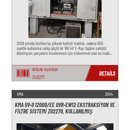
2008 yılında üretilen bu yüksek kaliteli makine, sadece 600
saatlik kullanıma sahip güçlü bir 160 kV X-Ray tüpüne sahiptir.
Alüminyum parçaların incelenmesi için mükemmel olan bu makine
şunları sunar
Article number
DETAILS
ZU2271
KMA
2004
KMA UV-II 12000/EE UVR-EW12 EKSTRAKSIYON VE
FILTRE SISTEMI ZU2270, KULLANILMIŞ