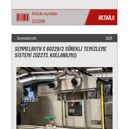
Article number
DETAILS
ZU2286
Semmelroth
2021
SEMMELROTH S 60229/2 SÜREKLI TEMIZLEME
SISTEMI ZU2273, KULLANILMIŞ