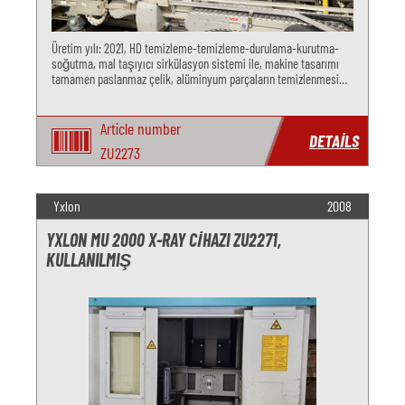
Üretim yılı: 2021, HD temizleme-temizleme-durulama-kurutma-
soğutma, mal taşıyıcı sirkülasyon sistemi ile, makine tasarımı
tamamen paslanmaz çelik, alüminyum parçaların temizlenmesi
için mükemmel
Article number
DETAILS
ZU2273
Yxlon
2008
YXLON MU 2000 X-RAY CIHAZI ZU2271,
KULLANILMIŞ