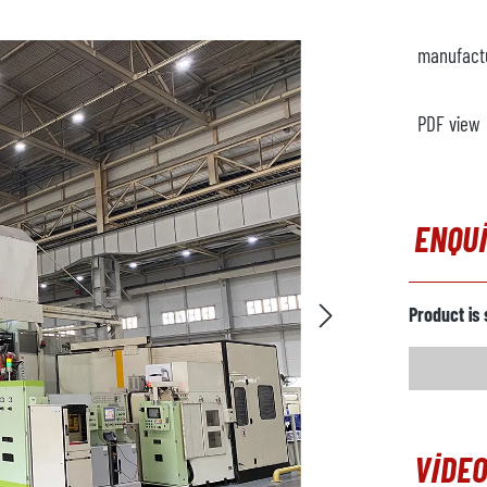
manufact
PDF view
ENQU
Product is 
VIDEO