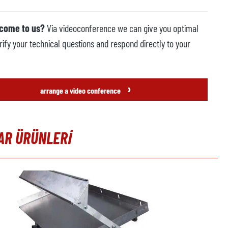
 come to us?
Via videoconference we can give you optimal
rify your technical questions and respond directly to your
›
arrange a video conference
AR ÜRÜNLERI
t gallery