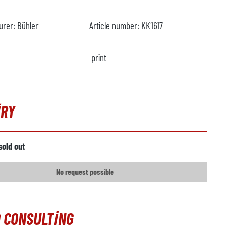
urer:
Bühler
Article number:
KK1617
print
IRY
sold out
No request possible
 CONSULTING