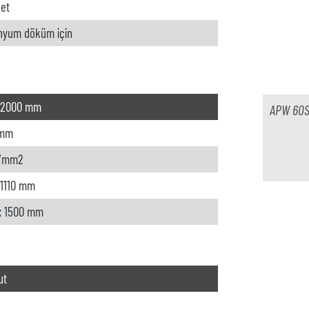
et
nyum döküm için
 2000 mm
APW 60S
 mm
N/mm2
x 1110 mm
x 1500 mm
ut