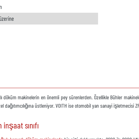
n
 üzerine
lı döküm makinelerin en önemli pey sürenlerden. Özellikle Bühler makineler
zel dağıtımcılığına üstleniyor. VOITH ise otomobil yan sanayi işletmecisi Z
inşaat sınıfı