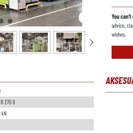
You can't
advice, cla
wishes.
AKSESU
r
Skip produc
 B 270 D
 kN