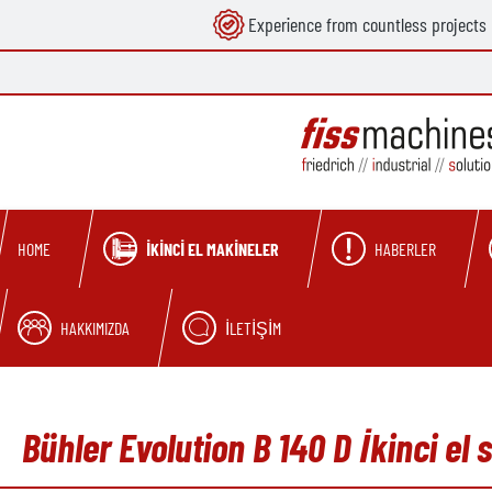
Experience from countless projects
search
Skip to main navigation
İKINCI EL MAKINELER
HABERLER
HOME
HAKKIMIZDA
İLETIŞIM
Bühler Evolution B 140 D İkinci e