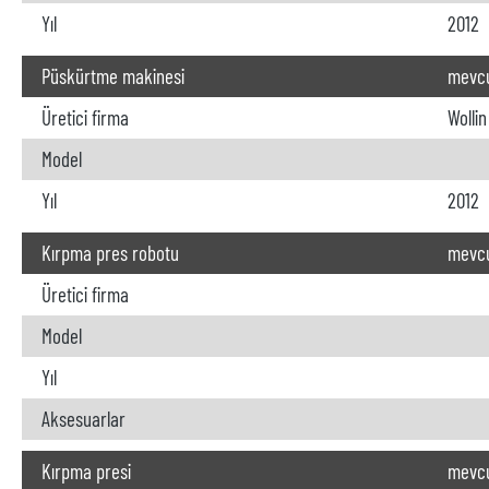
Yıl
2012
Püskürtme makinesi
mevc
Üretici firma
Wollin
Model
Yıl
2012
Kırpma pres robotu
mevcu
Üretici firma
Model
Yıl
Aksesuarlar
Kırpma presi
mevcu