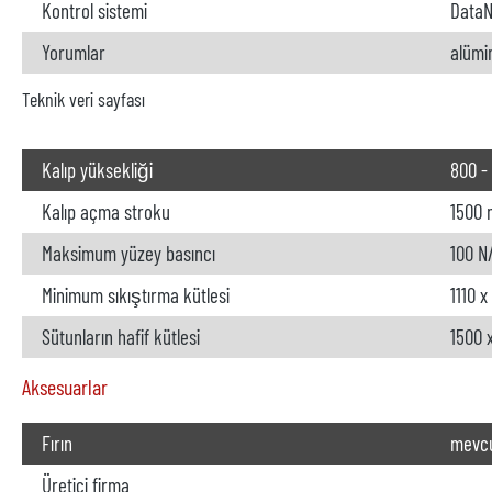
Kontrol sistemi
DataN
Yorumlar
alümi
Teknik veri sayfası
Kalıp yüksekliği
800 -
Kalıp açma stroku
1500
Maksimum yüzey basıncı
100 
Minimum sıkıştırma kütlesi
1110 
Sütunların hafif kütlesi
1500 
Aksesuarlar
Fırın
mevc
Üretici firma