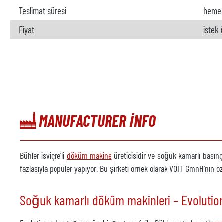
Teslimat süresi
heme
Fiyat
istek
MANUFACTURER INFO
Bühler isviçre'li
döküm makine
üreticisidir ve soğuk kamarlı basınç
fazlasıyla popüler yapıyor. Bu şirketi örnek olarak VOIT GmnH'nın ö
Soğuk kamarlı döküm makinleri – Evolution 