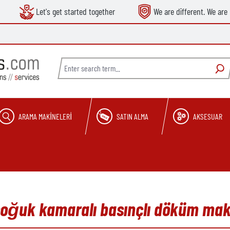
Let's get started together
We are different. We are 
ARAMA MAKINELERI
SATIN ALMA
AKSESUAR
l soğuk kamaralı basınçlı döküm mak