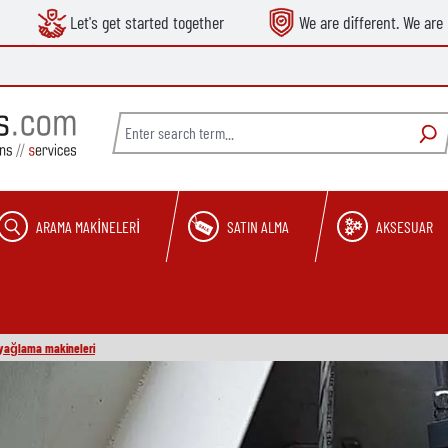
Let's get started together
We are different. We are 
ARAMA MAKINELERI
SATIN ALMA
AKSESUAR
 yağlama makineleri