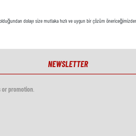
uğundan dolayı size mutlaka hızlı ve uygun bir çözüm önericeğimizden emin
NEWSLETTER
s or promotion
.