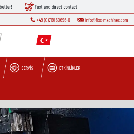
better!
Fast and direct contact
+49 (0)7181 60696-0
info@fiss-machines.com
SERVIS
ETKINLIKLER