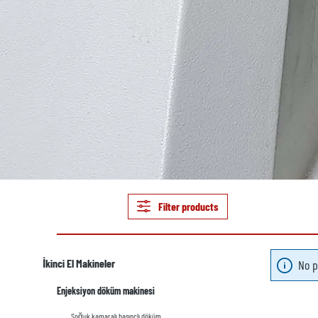
Filter products
İkinci El Makineler
No p
Enjeksiyon döküm makinesi
Soğuk kamaralı basınçlı döküm