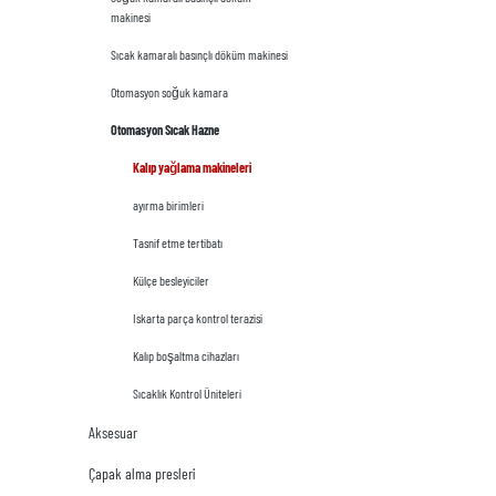
makinesi
Sıcak kamaralı basınçlı döküm makinesi
Otomasyon soğuk kamara
Otomasyon Sıcak Hazne
Kalıp yağlama makineleri
ayırma birimleri
Tasnif etme tertibatı
Külçe besleyiciler
Iskarta parça kontrol terazisi
Kalıp boşaltma cihazları
Sıcaklık Kontrol Üniteleri
Aksesuar
Çapak alma presleri