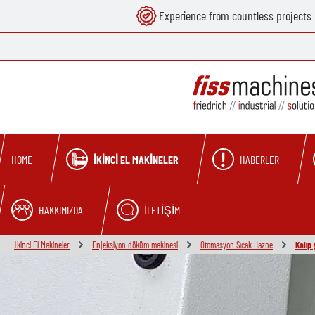
Experience from countless projects
search
Skip to main navigation
İKINCI EL MAKINELER
HABERLER
HOME
HAKKIMIZDA
İLETIŞIM
İkinci El Makineler
Enjeksiyon döküm makinesi
Otomasyon Sıcak Hazne
Kalıp