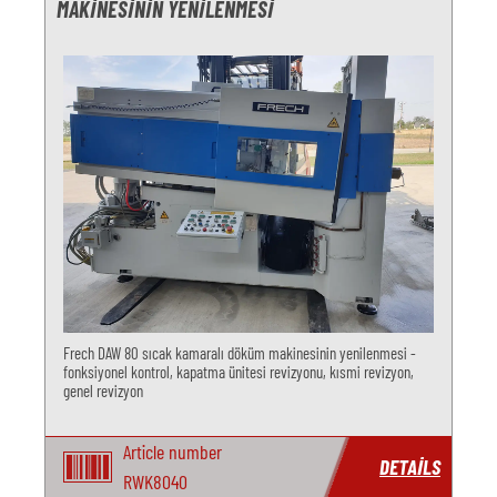
MAKINESININ YENILENMESI
Frech DAW 80 sıcak kamaralı döküm makinesinin yenilenmesi -
fonksiyonel kontrol, kapatma ünitesi revizyonu, kısmi revizyon,
genel revizyon
Article number
DETAILS
RWK8040