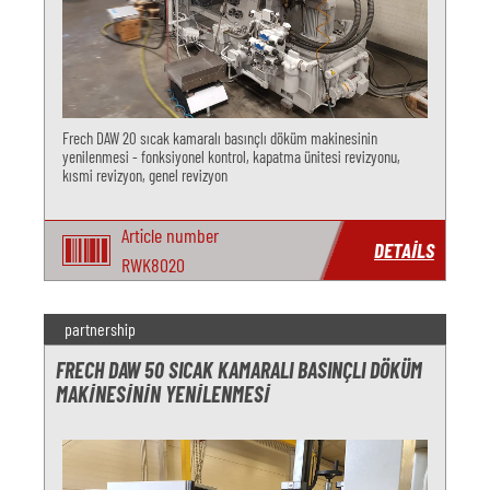
Frech DAW 20 sıcak kamaralı basınçlı döküm makinesinin
yenilenmesi - fonksiyonel kontrol, kapatma ünitesi revizyonu,
kısmi revizyon, genel revizyon
Article number
DETAILS
RWK8020
partnership
FRECH DAW 50 SICAK KAMARALI BASINÇLI DÖKÜM
MAKINESININ YENILENMESI