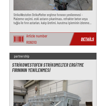
StrikoWestofen StrikoMelter ergitme fırınının yenilenmesi -
Malzeme seçimi, eski astarın çıkarılması, refrakter beton veya
tuğla ile fırın astarları, kalıp üretimi, kurutma işleminin izlenmesi,
filtrelerin, potaların ve fou'nun yenilenmesi hakkında tavsiy
Article number
DETAILS
RO6010
partnership
STRIKOWESTOFEN STRIKOMELTER ERGITME
FIRINININ YENILENMESI