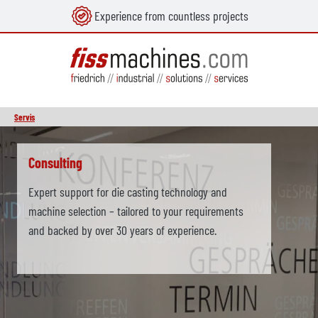
Experience from countless projects
in content
Servis
Skip slider
Transport
Safe and efficient machine transport for deliveries,
relocations and individual transport projects.