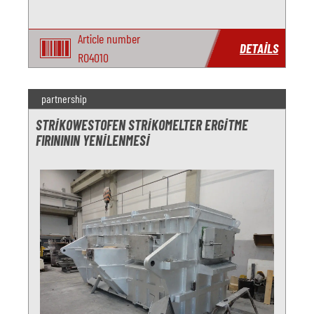
Article number
DETAILS
RO4010
partnership
STRIKOWESTOFEN STRIKOMELTER ERGITME
FIRINININ YENILENMESI