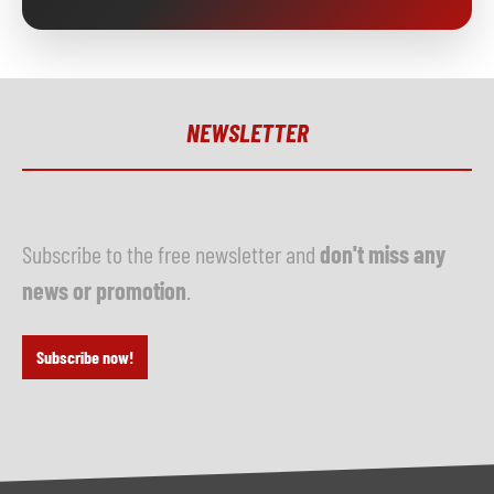
NEWSLETTER
Subscribe to the free newsletter and
don't miss any
news or promotion
.
Subscribe now!