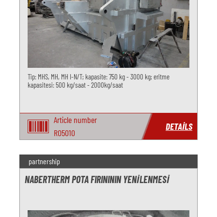
Tip: MHS, MH, MH I-N/T; kapasite: 750 kg - 3000 kg; eritme
kapasitesi: 500 kg/saat - 2000kg/saat
Article number
DETAILS
RO5010
partnership
NABERTHERM POTA FIRINININ YENILENMESI