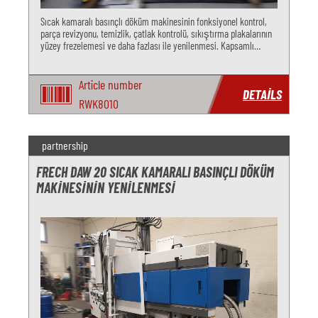
Sıcak kamaralı basınçlı döküm makinesinin fonksiyonel kontrol,
parça revizyonu, temizlik, çatlak kontrolü, sıkıştırma plakalarının
yüzey frezelemesi ve daha fazlası ile yenilenmesi. Kapsamlı
revizyon hizmetlerimizle performansı artırın ve kullanım ömrünü
Article number
DETAILS
RWK8010
partnership
FRECH DAW 20 SICAK KAMARALI BASINÇLI DÖKÜM
MAKINESININ YENILENMESI