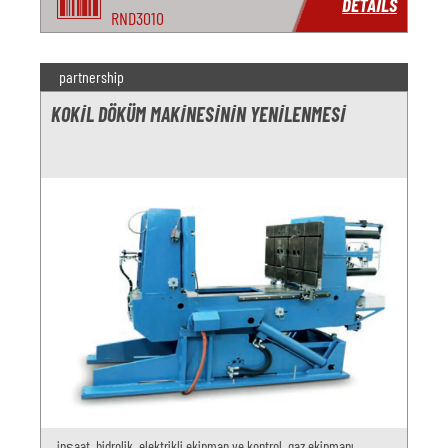
DETAILS
RND3010
partnership
KOKIL DÖKÜM MAKINESININ YENILENMESI
inşaat, hidrolik, elektrikli ekipman ve kontrol, gaz ekipmanı,