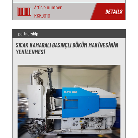
revizyonu için bi
Article number
DETAILS
RKK9010
partnership
SICAK KAMARALI BASINÇLI DÖKÜM MAKINESININ
YENILENMESI