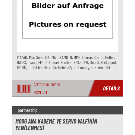
MAZAK, Mori Seiki, OKUMA, OKAMOTO, DMG, Chiron, Stama, Heller,
INDEX, Traub, EMCO, Steinel, Brother, EMAG, SW, Gnutti, Bridgeport,
GOZIO, ... gibi her tür ve üreticinin iğlerini onarıyoruz. Yeni gibi
kalite ve maksimum kullanım ömrü elde edersiniz.
Article number
DETAILS
RS2020
partnership
MOOG ANA KADEME VE SERVO VALFININ
YENILENMESI