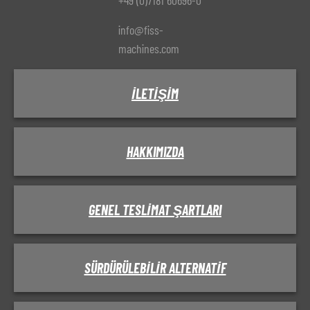
+49 (0)7181 60696-0
info@fiss-
machines.com
İLETIŞIM
HAKKIMIZDA
GENEL TESLIMAT ŞARTLARI
SÜRDÜRÜLEBILIR ALTERNATIF