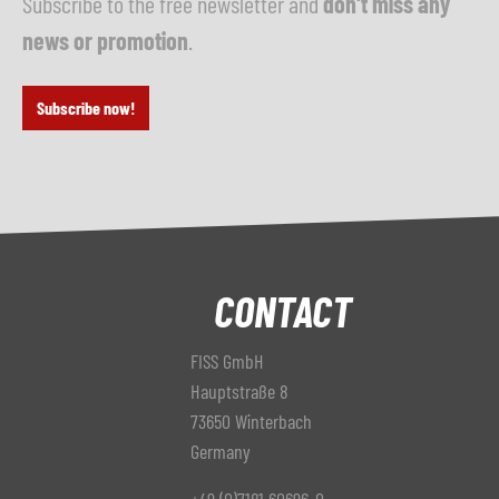
Subscribe to the free newsletter and
don't miss any
news or promotion
.
Subscribe now!
CONTACT
FISS GmbH
Hauptstraße 8
73650 Winterbach
Germany