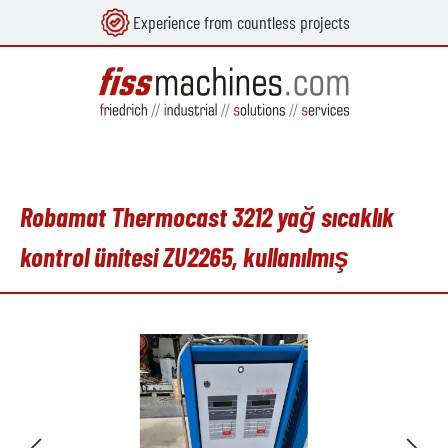
Experience from countless projects
in content
Robamat Thermocast 3212 yağ sıcaklık
kontrol ünitesi ZU2265, kullanılmış
Skip image gallery