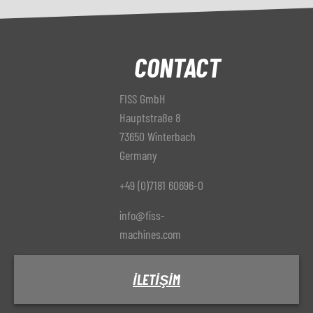
CONTACT
FISS GmbH
Hauptstraße 8
73650 Winterbach
Germany
+49 (0)7181 60696-0
info@fiss-
machines.com
İLETIŞIM