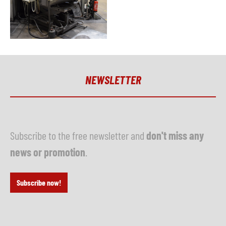
NEWSLETTER
Subscribe to the free newsletter and
don't miss any
news or promotion
.
Subscribe now!