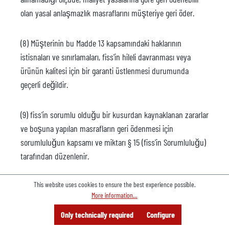
olan yasal anlaşmazlık masraflarını müşteriye geri öder.
(8) Müşterinin bu Madde 13 kapsamındaki haklarının
istisnaları ve sınırlamaları, fiss'in hileli davranması veya
ürünün kalitesi için bir garanti üstlenmesi durumunda
geçerli değildir.
(9) fiss'in sorumlu olduğu bir kusurdan kaynaklanan zararlar
ve boşuna yapılan masrafların geri ödenmesi için
sorumluluğun kapsamı ve miktarı § 15 (fiss'in Sorumluluğu)
tarafından düzenlenir.
This website uses cookies to ensure the best experience possible.
§ 14 Yasal kusurlar
More information...
(1) fiss, malların Federal Almanya Cumhuriyeti'nde herhangi
Menu
Search
Consulting
Only technically required
Configure
Offer
bir üçüncü taraf hakkına tabi olmadığını garanti eder. fiss,