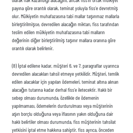
olarak hak kazandığı alacağını, ancak fiss'in ortak mülkiyet
payına göre orantılı olarak, teminat yoluyla fiss'e devretmiş
olur. Mülkiyetin muhafazasına tabi mallar taşınmaz mallarla
birleştirilmişse, devredilen alacağın miktarı, fiss tarafından
teslim edilen mülkiyetin muhafazasına tabi malların
değerinin diğer birleştirilmiş taşınır mallara oranına göre
orantılı olarak belirlenir.
(8) İptal edilene kadar, müşteri 6. ve 7. paragraflar uyarınca
devredilen alacakları tahsil etmeye yetkilidir. Müşteri, temlik
edilen alacaklar için yapılan ödemeleri, teminat altına alınan
alacağın tutarına kadar derhal fiss'e iletecektir. Haklı bir
sebep olması durumunda, özellikle de ödemenin
yapılmaması, ödemelerin durdurulması veya müşterinin
aşırı borçlu olduğuna veya iflasının yakın olduğuna dair
haklı belirtiler olması durumunda, fiss müşterinin tahsilat
yetkisini iptal etme hakkına sahiptir. fiss ayrıca, önceden