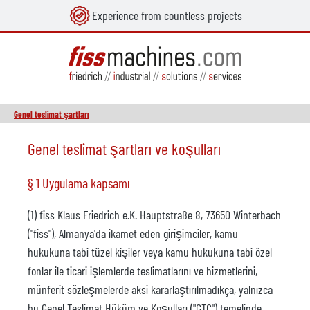
Experience from countless projects
in content
Genel teslimat şartları
Genel teslimat şartları ve koşulları
§ 1 Uygulama kapsamı
(1) fiss Klaus Friedrich e.K. Hauptstraße 8, 73650 Winterbach
("fiss"), Almanya'da ikamet eden girişimciler, kamu
hukukuna tabi tüzel kişiler veya kamu hukukuna tabi özel
fonlar ile ticari işlemlerde teslimatlarını ve hizmetlerini,
münferit sözleşmelerde aksi kararlaştırılmadıkça, yalnızca
bu Genel Teslimat Hüküm ve Koşulları ("GTC") temelinde